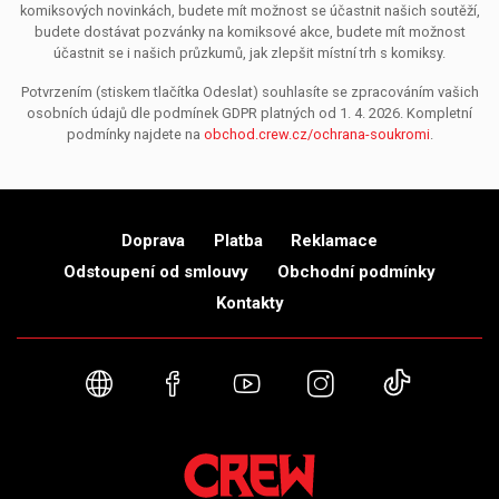
komiksových novinkách, budete mít možnost se účastnit našich soutěží,
budete dostávat pozvánky na komiksové akce, budete mít možnost
účastnit se i našich průzkumů, jak zlepšit místní trh s komiksy.
Potvrzením (stiskem tlačítka Odeslat) souhlasíte se zpracováním vašich
osobních údajů dle podmínek GDPR platných od 1. 4. 2026. Kompletní
podmínky najdete na
obchod.crew.cz/ochrana-soukromi
.
Doprava
Platba
Reklamace
Odstoupení od smlouvy
Obchodní podmínky
Kontakty
Webové stránky
Facebook
YouTube
Instagram
TikTok