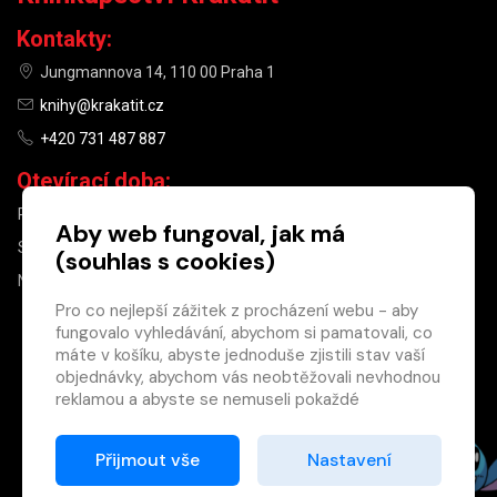
Kontakty:
Jungmannova 14, 110 00 Praha 1
knihy@krakatit.cz
+420 731 487 887
Otevírací doba:
PO–PÁ
9:30–18:30
Aby web fungoval, jak má
SO
10:00–13:00
(souhlas s cookies)
NE
ZAVŘENO
Pro co nejlepší zážitek z procházení webu - aby
fungovalo vyhledávání, abychom si pamatovali, co
×
máte v košíku, abyste jednoduše zjistili stav vaší
objednávky, abychom vás neobtěžovali nevhodnou
Máte u nás již
reklamou a abyste se nemuseli pokaždé
registrovaný
přihlašovat.
účet?
Proto od vás potřebujeme souhlas se
Přijmout vše
Nastavení
Registrací získáte slevu
zpracováním souborů cookies
, tj. malých souborů,
na zboží ve výši 15 %