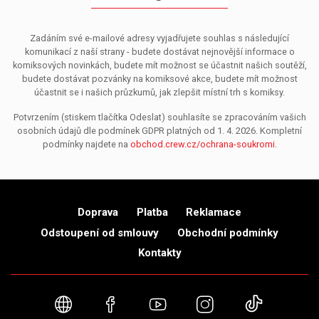
Zadáním své e-mailové adresy vyjadřujete souhlas s následující
komunikací z naší strany - budete dostávat nejnovější informace o
komiksových novinkách, budete mít možnost se účastnit našich soutěží,
budete dostávat pozvánky na komiksové akce, budete mít možnost
účastnit se i našich průzkumů, jak zlepšit místní trh s komiksy.
Potvrzením (stiskem tlačítka Odeslat) souhlasíte se zpracováním vašich
osobních údajů dle podmínek GDPR platných od 1. 4. 2026. Kompletní
podmínky najdete na
obchod.crew.cz/ochrana-soukromi
.
Doprava
Platba
Reklamace
Odstoupení od smlouvy
Obchodní podmínky
Kontakty
Webové stránky
Facebook
YouTube
Instagram
TikTok