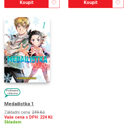
Koupit
Koupit
Poštovné
zdarma
Medailistka 1
Základní cena:
249 Kč
Vaše cena s DPH:
224
Kč
Skladem