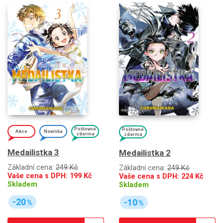
Poštovné
Poštovné
Akce
Novinka
zdarma
zdarma
Medailistka 3
Medailistka 2
Základní cena:
249 Kč
Základní cena:
249 Kč
Vaše cena s DPH:
199
Kč
Vaše cena s DPH:
224
Kč
Skladem
Skladem
-20
-10
%
%