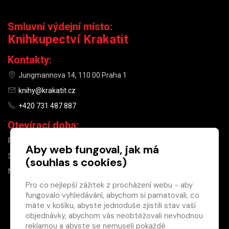
Smluvní výdejní místo:
Knihkupectví Krakatit
Kontakty:
Jungmannova 14, 110 00 Praha 1
knihy@krakatit.cz
+420 731 487 887
Otevírací doba:
PO–PÁ
9:30–18:30
Aby web fungoval, jak má
SO
10:00–13:00
(souhlas s cookies)
NE
ZAVŘENO
Pro co nejlepší zážitek z procházení webu - aby
fungovalo vyhledávání, abychom si pamatovali, co
×
máte v košíku, abyste jednoduše zjistili stav vaší
objednávky, abychom vás neobtěžovali nevhodnou
Máte u nás již
reklamou a abyste se nemuseli pokaždé