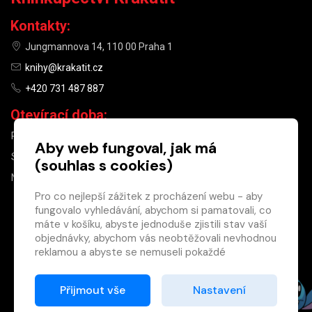
Kontakty:
Jungmannova 14, 110 00 Praha 1
knihy@krakatit.cz
+420 731 487 887
Otevírací doba:
PO–PÁ
9:30–18:30
Aby web fungoval, jak má
SO
10:00–13:00
(souhlas s cookies)
NE
ZAVŘENO
Pro co nejlepší zážitek z procházení webu - aby
fungovalo vyhledávání, abychom si pamatovali, co
×
máte v košíku, abyste jednoduše zjistili stav vaší
objednávky, abychom vás neobtěžovali nevhodnou
Máte u nás již
reklamou a abyste se nemuseli pokaždé
registrovaný
přihlašovat.
účet?
Proto od vás potřebujeme souhlas se
Přijmout vše
Nastavení
Registrací získáte slevu
zpracováním souborů cookies
, tj. malých souborů,
na zboží ve výši 15 %