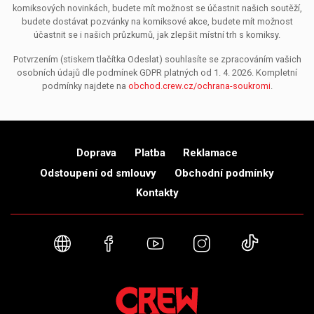
komiksových novinkách, budete mít možnost se účastnit našich soutěží,
budete dostávat pozvánky na komiksové akce, budete mít možnost
účastnit se i našich průzkumů, jak zlepšit místní trh s komiksy.
Potvrzením (stiskem tlačítka Odeslat) souhlasíte se zpracováním vašich
osobních údajů dle podmínek GDPR platných od 1. 4. 2026. Kompletní
podmínky najdete na
obchod.crew.cz/ochrana-soukromi
.
Doprava
Platba
Reklamace
Odstoupení od smlouvy
Obchodní podmínky
Kontakty
Webové stránky
Facebook
YouTube
Instagram
TikTok