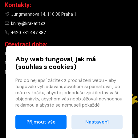
Kontakty:
Jungmannova 14, 110 00 Praha 1
knihy@krakatit.cz
+420 731 487 887
Otevírací doba:
PO–PÁ
9:30–18:30
Aby web fungoval, jak má
SO
10:00–13:00
(souhlas s cookies)
NE
ZAVŘENO
Pro co nejlepší zážitek z procházení webu - aby
fungovalo vyhledávání, abychom si pamatovali, co
×
máte v košíku, abyste jednoduše zjistili stav vaší
objednávky, abychom vás neobtěžovali nevhodnou
Máte u nás již
reklamou a abyste se nemuseli pokaždé
registrovaný
přihlašovat.
účet?
Proto od vás potřebujeme souhlas se
Přijmout vše
Nastavení
Registrací získáte slevu
zpracováním souborů cookies
, tj. malých souborů,
na zboží ve výši 15 %
které se dočasně ukládají ve vašem prohlížeči.
a další výhody.