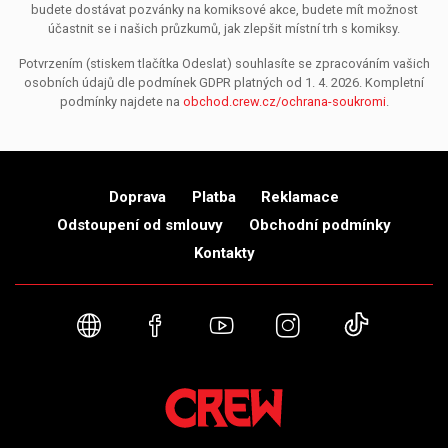
budete dostávat pozvánky na komiksové akce, budete mít možnost
účastnit se i našich průzkumů, jak zlepšit místní trh s komiksy.
Potvrzením (stiskem tlačítka Odeslat) souhlasíte se zpracováním vašich
osobních údajů dle podmínek GDPR platných od 1. 4. 2026. Kompletní
podmínky najdete na
obchod.crew.cz/ochrana-soukromi
.
Doprava
Platba
Reklamace
Odstoupení od smlouvy
Obchodní podmínky
Kontakty
Webové stránky
Facebook
YouTube
Instagram
TikTok