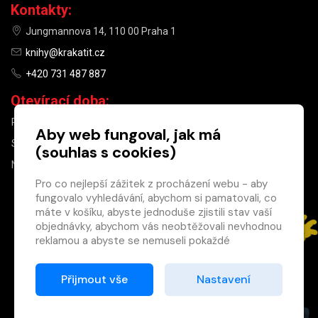
Kontakty:
Jungmannova 14, 110 00 Praha 1
knihy@krakatit.cz
+420 731 487 887
Otevírací doba:
PO–PÁ
9:30–18:30
Aby web fungoval, jak má
SO
10:00–13:00
(souhlas s cookies)
NE
ZAVŘENO
Pro co nejlepší zážitek z procházení webu - aby
fungovalo vyhledávání, abychom si pamatovali, co
×
máte v košíku, abyste jednoduše zjistili stav vaší
objednávky, abychom vás neobtěžovali nevhodnou
Máte u nás již
reklamou a abyste se nemuseli pokaždé
registrovaný
přihlašovat.
účet?
Proto od vás potřebujeme souhlas se
Přijmout vše
Nastavení
Registrací získáte slevu
zpracováním souborů cookies
, tj. malých souborů,
na zboží ve výši 15 %
které se dočasně ukládají ve vašem prohlížeči.
a další výhody.