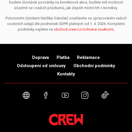
budete dostávat pozvánky na komiksové akce, budete mít možnost
účastnit se i našich průzkumů, jak zlepšit místní trh s komiksy.
Potvrzením (stiskem tlačítka Odeslat) souhlasíte se zpracováním vašich
osobních údajů dle podmínek GDPR platných od 1. 4. 2026. Kompletní
podmínky najdete na
obchod.crew.cz/ochrana-soukromi
.
Doprava
Platba
Reklamace
Odstoupení od smlouvy
Obchodní podmínky
Kontakty
Webové stránky
Facebook
YouTube
Instagram
TikTok