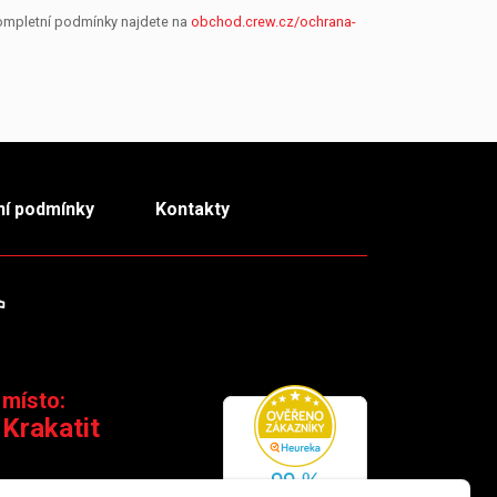
Kompletní podmínky najdete na
obchod.crew.cz/ochrana-
í podmínky
Kontakty
m
TikTok
 místo:
 Krakatit