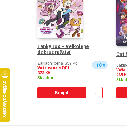
LankyBox – Velkolepé
dobrodružství
Cat 
Základní cena:
359 Kč
-10
Zákla
%
Vaše cena s DPH:
Vaše 
323
Kč
269
K
Skladem
Skla
Koupit