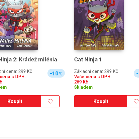
Ninja 2: Krádež milénia
Cat Ninja 1
dní cena:
299 Kč
Základní cena:
299 Kč
-10
-
%
cena s DPH:
Vaše cena s DPH:
č
269
Kč
dem
Skladem
Koupit
Koupit