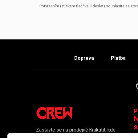
Potvrzením (stiskem tlačítka Odeslat) souhlasíte se z
Doprava
Platba
P
N
s
Zastavte se na prodejně Krakatit, kde
vám naši kolegové rádi poradí či