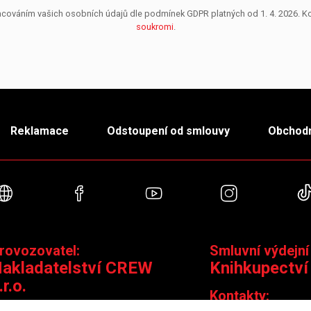
pracováním vašich osobních údajů dle podmínek GDPR platných od 1. 4. 2026. 
soukromi
.
Reklamace
Odstoupení od smlouvy
Obchodn
Webové stránky
Facebook
YouTube
Instagra
rovozovatel:
Smluvní výdejní
akladatelství CREW
Knihkupectví
.r.o.
Kontakty: