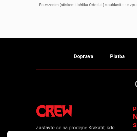
Potvrzením (stiskem tlačítka Odeslat) souhlasíte se z
Doprava
Platba
P
N
s
Zastavte se na prodejně Krakatit, kde
vám naši kolegové rádi poradí či