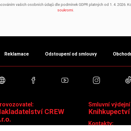
pracováním vašich osobních údajů dle podmínek GDPR platných od 1. 4. 2026. 
soukromi
.
Reklamace
Odstoupení od smlouvy
Obchodn
Webové stránky
Facebook
YouTube
Instagra
rovozovatel:
Smluvní výdejní
akladatelství CREW
Knihkupectví
.r.o.
Kontakty: