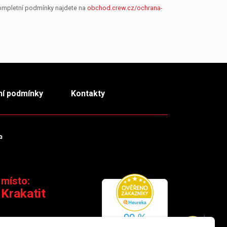
Kompletní podmínky najdete na
obchod.crew.cz/ochrana-
í podmínky
Kontakty
m
TikTok
 místo:
 Krakatit