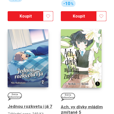
-10
%
Koupit
Koupit
Série
Série
dokončena
dokončena
Jednou rozkvetu i já 7
Ach, vy dívky mládím
zmítané 5