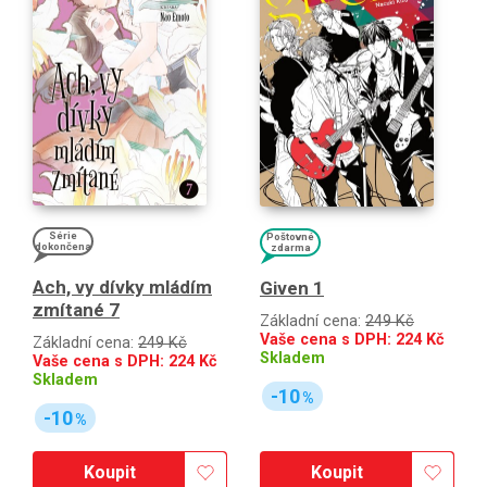
Série
Poštovné
dokončena
zdarma
Ach, vy dívky mládím
Given 1
zmítané 7
Základní cena:
249 Kč
Vaše cena s DPH:
224
Kč
Základní cena:
249 Kč
Skladem
Vaše cena s DPH:
224
Kč
Skladem
-10
%
-10
%
Koupit
Koupit