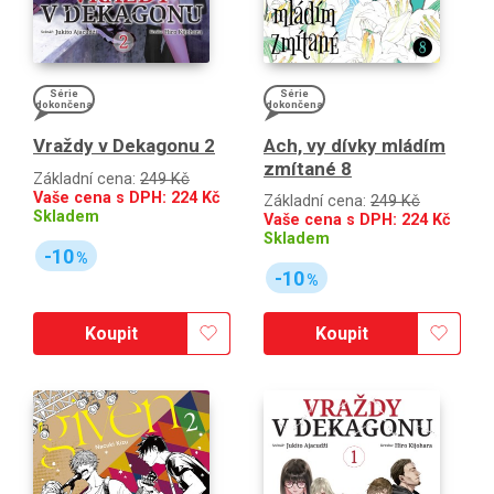
Série
Série
dokončena
dokončena
Ach, vy dívky mládím
Vraždy v Dekagonu 2
zmítané 8
Základní cena:
249 Kč
Vaše cena s DPH:
224
Kč
Základní cena:
249 Kč
Skladem
Vaše cena s DPH:
224
Kč
Skladem
-10
%
-10
%
Koupit
Koupit