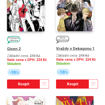
Série
Poštovné
dokončena
zdarma
Vraždy v Dekagonu 1
Given 2
Základní cena:
249 Kč
Základní cena:
249 Kč
Vaše cena s DPH:
224
Kč
Vaše cena s DPH:
224
Kč
Skladem
Skladem
-10
-10
%
%
Koupit
Koupit