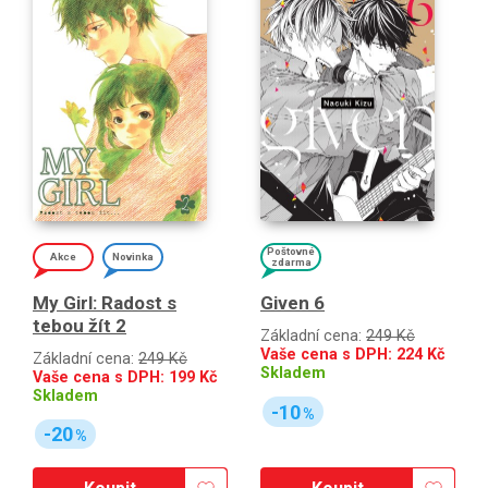
Poštovné
Akce
Novinka
zdarma
My Girl: Radost s
Given 6
tebou žít 2
Základní cena:
249 Kč
Vaše cena s DPH:
224
Kč
Základní cena:
249 Kč
Skladem
Vaše cena s DPH:
199
Kč
Skladem
-10
%
-20
%