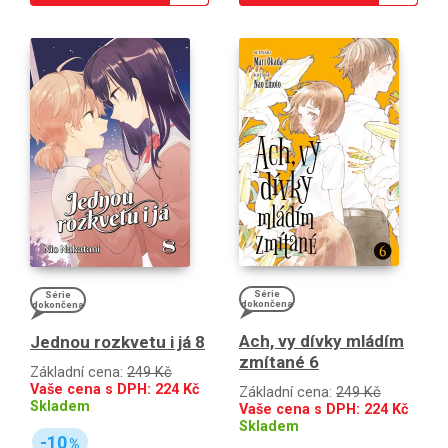
Série
Série
dokončena
dokončena
Ach, vy dívky mládím
Jednou rozkvetu i já 8
zmítané 6
Základní cena:
249 Kč
Vaše cena s DPH:
224
Kč
Základní cena:
249 Kč
Skladem
Vaše cena s DPH:
224
Kč
Skladem
-10
%