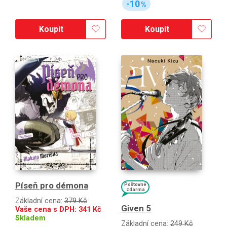
-10
%
Koupit
Koupit
Píseň pro démona
Poštovné
zdarma
Základní cena:
379 Kč
Given 5
Vaše cena s DPH:
341
Kč
Skladem
Základní cena:
249 Kč