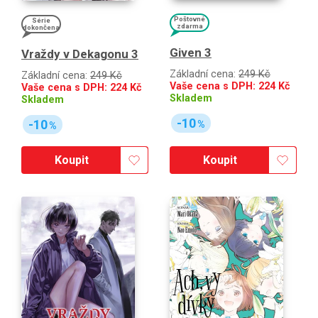
Poštovné
Série
zdarma
dokončena
Given 3
Vraždy v Dekagonu 3
Základní cena:
249 Kč
Základní cena:
249 Kč
Vaše cena s DPH:
224
Kč
Vaše cena s DPH:
224
Kč
Skladem
Skladem
-10
-10
%
%
Koupit
Koupit