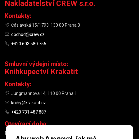
Nakladatelství CREW s.r.o.
Kontakty:
Čáslavská 15/1793, 130 00 Praha 3
obchod@crew.cz
+420 603 580 756
Smluvní výdejní místo:
Knihkupectví Krakatit
Kontakty:
Jungmannova 14, 110 00 Praha 1
knihy@krakatit.cz
+420 731 487 887
Otevírací doba:
PO–PÁ
9:30–18:30
Aby web fungoval, jak má