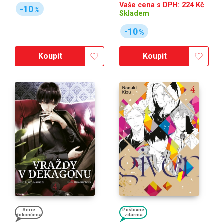
Vaše cena s DPH:
224
Kč
-10
%
Skladem
-10
%
Koupit
Koupit
Série
Poštovné
dokončena
zdarma