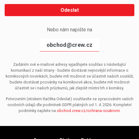
Odeslat
Nebo nám napište na
obchod@crew.cz
Zadáním své e-mailové adresy vyjadřujete souhlas s následující
komunikací z naší strany - budete dostávat nejnovější informace o
komiksových novinkách, budete mít možnost se účastnit našich soutěží,
budete dostávat pozvánky na komiksové akce, budete mít možnost
účastnit se i našich průzkumů, jak zlepšit místní trh s komiksy.
Potvrzením (stiskem tlačítka Odeslat) souhlasíte se zpracováním vašich
osobních údajů dle podmínek GDPR platných od 1. 4. 2026. Kompletní
podmínky najdete na
obchod.crew.cz/ochrana-soukromi
.