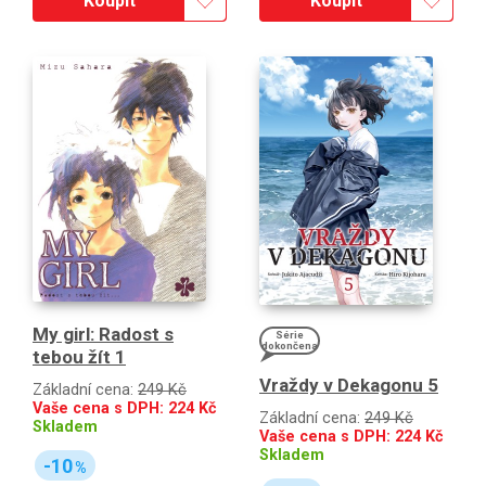
Koupit
Koupit
My girl: Radost s
Série
dokončena
tebou žít 1
Vraždy v Dekagonu 5
Základní cena:
249 Kč
Vaše cena s DPH:
224
Kč
Základní cena:
249 Kč
Skladem
Vaše cena s DPH:
224
Kč
Skladem
-10
%