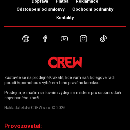
Doprava
Platba
Reklamace
Odstoupení od smlouvy
Obchodní podmínky
Kontakty
Webové stránky
Facebook
YouTube
Instagram
TikTok
Zastavte se na prodejně Krakatit, kde vám naši kolegové rádi
poradí či pomohou s výběrem toho pravého komiksu.
Prodejna je i naším smluvním výdejním místem pro osobní odběr
objednaného zboží.
Nakladatelství CREW s.r.o. © 2026
Provozovatel: