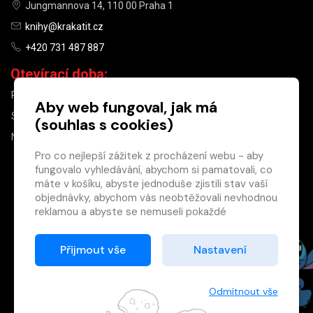
Jungmannova 14, 110 00 Praha 1
knihy@krakatit.cz
+420 731 487 887
Otevírací doba:
PO–PÁ
9:30–18:30
Aby web fungoval, jak má
SO
10:00–13:00
(souhlas s cookies)
NE
ZAVŘENO
Pro co nejlepší zážitek z procházení webu - aby
fungovalo vyhledávání, abychom si pamatovali, co
×
máte v košíku, abyste jednoduše zjistili stav vaší
objednávky, abychom vás neobtěžovali nevhodnou
Máte u nás již
reklamou a abyste se nemuseli pokaždé
registrovaný
přihlašovat.
účet?
Proto od vás potřebujeme souhlas se
Přijmout vše
Nastavení
Registrací získáte slevu
zpracováním souborů cookies
, tj. malých souborů,
na zboží ve výši 15 %
které se dočasně ukládají ve vašem prohlížeči.
a další výhody.
Děkujeme, že nám ho dáte a pomůžete nám tak
Odmítnout vše
Zásady cookies
web zlepšovat.
Registrovat