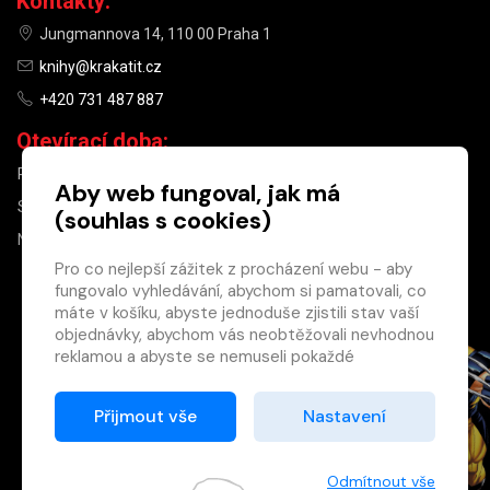
Kontakty:
Jungmannova 14, 110 00 Praha 1
knihy@krakatit.cz
+420 731 487 887
Otevírací doba:
PO–PÁ
9:30–18:30
Aby web fungoval, jak má
SO
10:00–13:00
(souhlas s cookies)
NE
ZAVŘENO
Pro co nejlepší zážitek z procházení webu - aby
fungovalo vyhledávání, abychom si pamatovali, co
×
máte v košíku, abyste jednoduše zjistili stav vaší
objednávky, abychom vás neobtěžovali nevhodnou
Máte u nás již
reklamou a abyste se nemuseli pokaždé
registrovaný
přihlašovat.
účet?
Proto od vás potřebujeme souhlas se
Přijmout vše
Nastavení
Registrací získáte slevu
zpracováním souborů cookies
, tj. malých souborů,
na zboží ve výši 15 %
které se dočasně ukládají ve vašem prohlížeči.
a další výhody.
Děkujeme, že nám ho dáte a pomůžete nám tak
Odmítnout vše