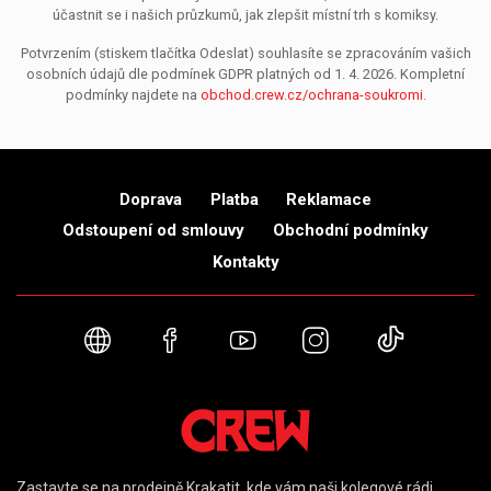
účastnit se i našich průzkumů, jak zlepšit místní trh s komiksy.
Potvrzením (stiskem tlačítka Odeslat) souhlasíte se zpracováním vašich
osobních údajů dle podmínek GDPR platných od 1. 4. 2026. Kompletní
podmínky najdete na
obchod.crew.cz/ochrana-soukromi
.
Doprava
Platba
Reklamace
Odstoupení od smlouvy
Obchodní podmínky
Kontakty
Webové stránky
Facebook
YouTube
Instagram
TikTok
Zastavte se na prodejně Krakatit, kde vám naši kolegové rádi