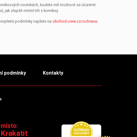
 komiksových novinkách, budete mít možnost se účastnit
jak zlepšit místní trh s komiksy.
Kompletní podmínky najdete na
obchod.crew.cz/ochrana-
í podmínky
Kontakty
m
TikTok
 místo:
 Krakatit