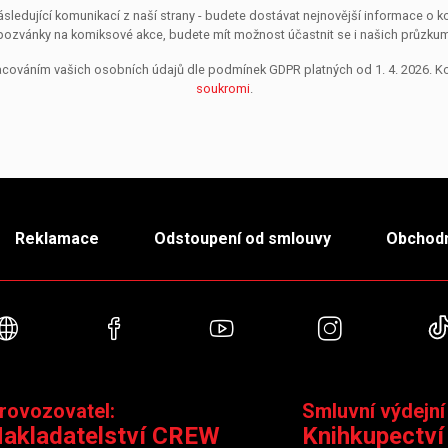
sledující komunikací z naší strany - budete dostávat nejnovější informace o
pozvánky na komiksové akce, budete mít možnost účastnit se i našich průzkumů, 
pracováním vašich osobních údajů dle podmínek GDPR platných od 1. 4. 2026. 
soukromi
.
Reklamace
Odstoupení od smlouvy
Obchodn
Webové stránky
Facebook
YouTube
Instagra
rovozovatel:
Smluvní výdejní
akladatelství CREW
Knihkupectví