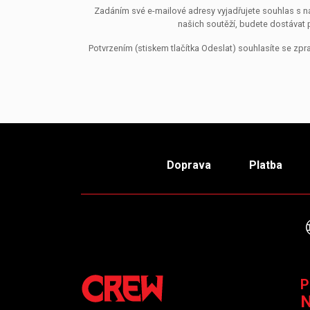
Zadáním své e-mailové adresy vyjadřujete souhlas s ná
našich soutěží, budete dostávat 
Potvrzením (stiskem tlačítka Odeslat) souhlasíte se z
Doprava
Platba
P
N