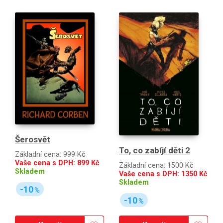
Šerosvět
To, co zabíjí děti 2
Základní cena:
999 Kč
Vaše cena s DPH:
899
Kč
Základní cena:
1500 Kč
Skladem
Vaše cena s DPH:
1350
Kč
Skladem
-10
%
-10
%