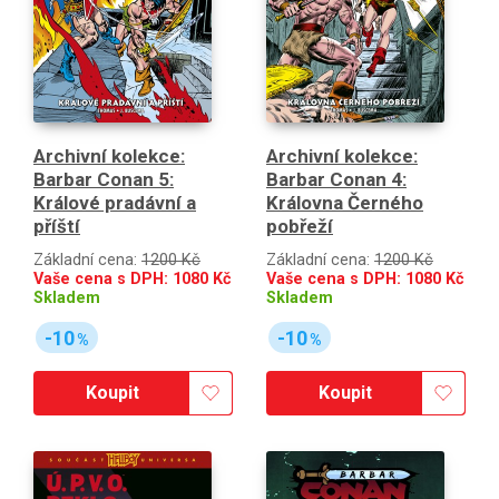
Archivní kolekce:
Archivní kolekce:
Barbar Conan 5:
Barbar Conan 4:
Králové pradávní a
Královna Černého
příští
pobřeží
Základní cena:
1200 Kč
Základní cena:
1200 Kč
Vaše cena s DPH:
1080
Kč
Vaše cena s DPH:
1080
Kč
Skladem
Skladem
-10
-10
%
%
Koupit
Koupit