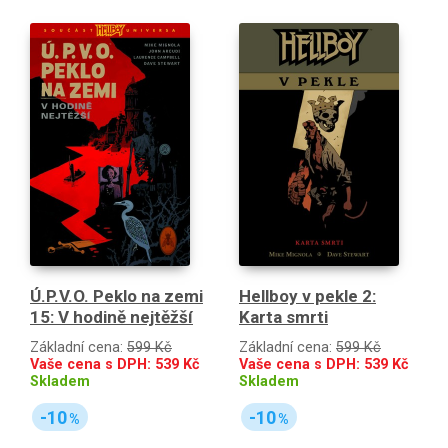
Ú.P.V.O. Peklo na zemi
Hellboy v pekle 2:
15: V hodině nejtěžší
Karta smrti
Základní cena:
599 Kč
Základní cena:
599 Kč
Vaše cena s DPH:
539
Kč
Vaše cena s DPH:
539
Kč
Skladem
Skladem
-10
-10
%
%