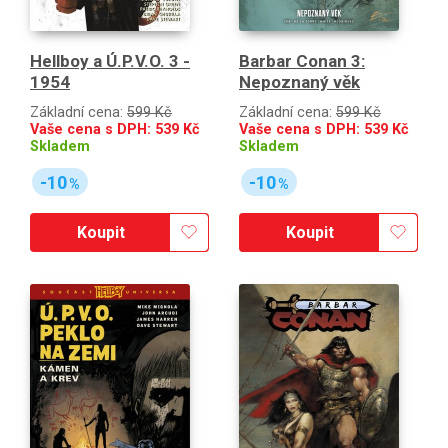
Hellboy a Ú.P.V.O. 3 -
Barbar Conan 3:
1954
Nepoznaný věk
Základní cena:
599 Kč
Základní cena:
599 Kč
Vaše cena s DPH:
539
Kč
Vaše cena s DPH:
539
Kč
Skladem
Skladem
-10
-10
%
%
Koupit
Koupit