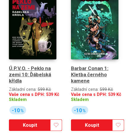
Ú.P.V.O. - Peklo na
Barbar Conan 1:
zemi 10: Ďábelská
Kletba černého
křídla
kamene
Základní cena:
599 Kč
Základní cena:
599 Kč
Vaše cena s DPH:
539
Kč
Vaše cena s DPH:
539
Kč
Skladem
Skladem
-10
-10
%
%
Koupit
Koupit