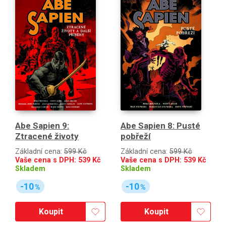
Abe Sapien 9:
Abe Sapien 8: Pusté
Ztracené životy
pobřeží
Základní cena:
599 Kč
Základní cena:
599 Kč
Vaše cena s DPH:
539
Kč
Vaše cena s DPH:
539
Kč
Skladem
Skladem
-10
-10
%
%
Koupit
Koupit