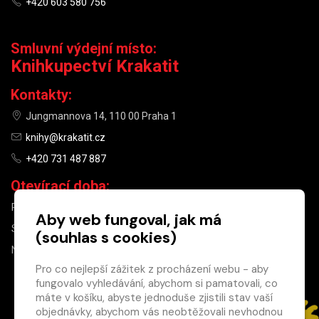
+420 603 580 756
Smluvní výdejní místo:
Knihkupectví Krakatit
Kontakty:
Jungmannova 14, 110 00 Praha 1
knihy@krakatit.cz
+420 731 487 887
Otevírací doba:
PO–PÁ
9:30–18:30
Aby web fungoval, jak má
SO
10:00–13:00
(souhlas s cookies)
NE
ZAVŘENO
Pro co nejlepší zážitek z procházení webu - aby
fungovalo vyhledávání, abychom si pamatovali, co
×
máte v košíku, abyste jednoduše zjistili stav vaší
objednávky, abychom vás neobtěžovali nevhodnou
Máte u nás již