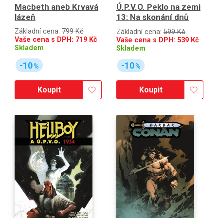
Macbeth aneb Krvavá
Ú.P.V.O. Peklo na zemi
lázeň
13: Na skonání dnů
Základní cena:
799 Kč
Základní cena:
599 Kč
Vaše cena s DPH:
719
Kč
Vaše cena s DPH:
539
Kč
Skladem
Skladem
-10
-10
%
%
Koupit
Koupit