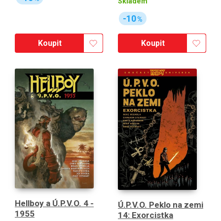
Skladem
-10
%
Koupit
Koupit
Hellboy a Ú.P.V.O. 4 -
Ú.P.V.O. Peklo na zemi
1955
14: Exorcistka