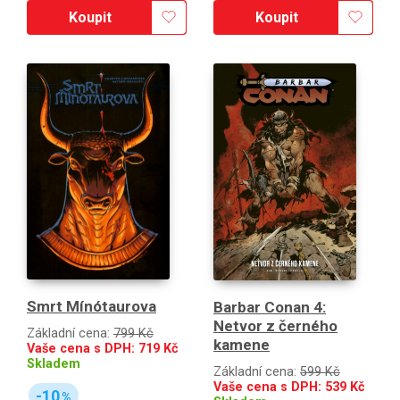
Koupit
Koupit
Smrt Mínótaurova
Barbar Conan 4:
Netvor z černého
Základní cena:
799 Kč
kamene
Vaše cena s DPH:
719
Kč
Skladem
Základní cena:
599 Kč
Vaše cena s DPH:
539
Kč
-10
%