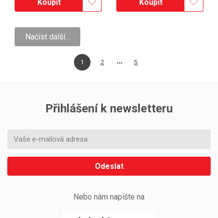
Koupit
Koupit
Načíst další…
1
2
5
Přihlášení k newsletteru
Odeslat
Nebo nám napište na