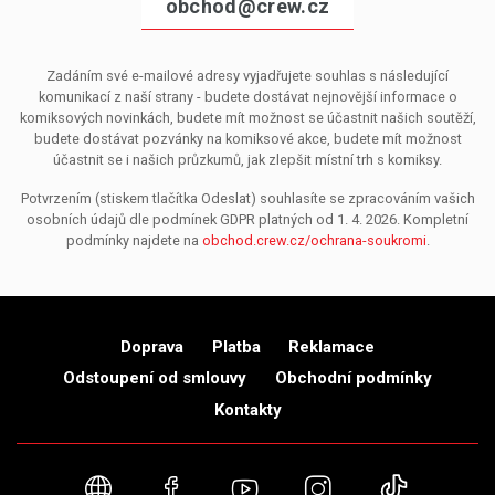
obchod@crew.cz
Zadáním své e-mailové adresy vyjadřujete souhlas s následující
komunikací z naší strany - budete dostávat nejnovější informace o
komiksových novinkách, budete mít možnost se účastnit našich soutěží,
budete dostávat pozvánky na komiksové akce, budete mít možnost
účastnit se i našich průzkumů, jak zlepšit místní trh s komiksy.
Potvrzením (stiskem tlačítka Odeslat) souhlasíte se zpracováním vašich
osobních údajů dle podmínek GDPR platných od 1. 4. 2026. Kompletní
podmínky najdete na
obchod.crew.cz/ochrana-soukromi
.
Doprava
Platba
Reklamace
Odstoupení od smlouvy
Obchodní podmínky
Kontakty
Webové stránky
Facebook
YouTube
Instagram
TikTok