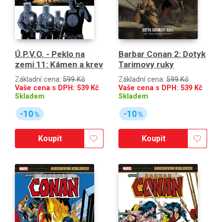
Ú.P.V.O. - Peklo na
Barbar Conan 2: Dotyk
zemi 11: Kámen a krev
Tarimovy ruky
Základní cena:
599 Kč
Základní cena:
599 Kč
Vaše cena s DPH:
539
Kč
Vaše cena s DPH:
539
Kč
Skladem
Skladem
-10
-10
%
%
Koupit
Koupit