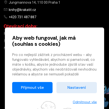
Jungmannova 14, 110 00 Praha 1
knihy@krakatit.cz
+420 731 487 887
Otevírací doba:
PO–PÁ
9:30–18:30
Aby web fungoval, jak má
SO
10:00–13:00
(souhlas s cookies)
NE
ZAVŘENO
Pro co nejlepší zážitek z procházení webu - aby
fungovalo vyhledávání, abychom si pamatovali, co
×
máte v košíku, abyste jednoduše zjistili stav vaší
objednávky, abychom vás neobtěžovali nevhodnou
Máte u nás již
reklamou a abyste se nemuseli pokaždé
registrovaný
přihlašovat.
účet?
Proto od vás potřebujeme souhlas se
Přijmout vše
Nastavení
Registrací získáte slevu
zpracováním souborů cookies
, tj. malých souborů,
na zboží ve výši 15 %
které se dočasně ukládají ve vašem prohlížeči.
a další výhody.
Děkujeme, že nám ho dáte a pomůžete nám tak
Odmítnout vše
Zásady cookies
web zlepšovat.
Registrovat