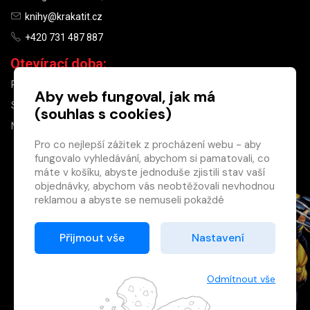
knihy@krakatit.cz
+420 731 487 887
Otevírací doba:
PO–PÁ
9:30–18:30
Aby web fungoval, jak má
SO
10:00–13:00
(souhlas s cookies)
NE
ZAVŘENO
Pro co nejlepší zážitek z procházení webu - aby
fungovalo vyhledávání, abychom si pamatovali, co
×
máte v košíku, abyste jednoduše zjistili stav vaší
objednávky, abychom vás neobtěžovali nevhodnou
Máte u nás již
reklamou a abyste se nemuseli pokaždé
registrovaný
přihlašovat.
účet?
Proto od vás potřebujeme souhlas se
Přijmout vše
Nastavení
Registrací získáte slevu
zpracováním souborů cookies
, tj. malých souborů,
na zboží ve výši 15 %
které se dočasně ukládají ve vašem prohlížeči.
a další výhody.
Děkujeme, že nám ho dáte a pomůžete nám tak
Odmítnout vše
Zásady cookies
web zlepšovat.
Registrovat