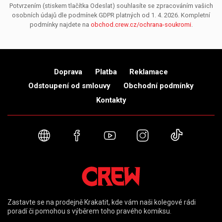
Potvrzením (stiskem tlačítka Odeslat) souhlasíte se zpracováním vašich
osobních údajů dle podmínek GDPR platných od 1. 4. 2026. Kompletní
podmínky najdete na
obchod.crew.cz/ochrana-soukromi
.
Doprava
Platba
Reklamace
Odstoupení od smlouvy
Obchodní podmínky
Kontakty
Webové stránky
Facebook
YouTube
Instagram
TikTok
Zastavte se na prodejně Krakatit, kde vám naši kolegové rádi
poradí či pomohou s výběrem toho pravého komiksu.