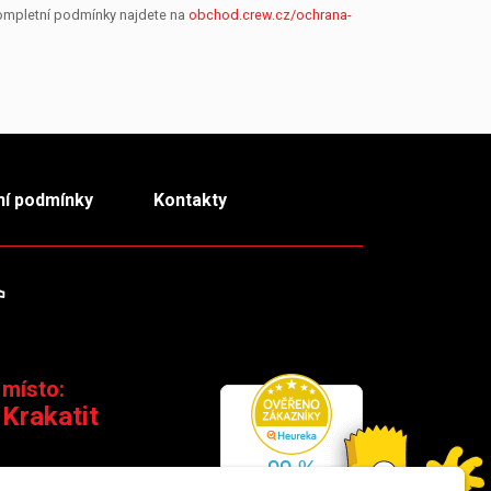
Kompletní podmínky najdete na
obchod.crew.cz/ochrana-
í podmínky
Kontakty
m
TikTok
 místo:
 Krakatit