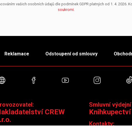
pracováním vašich osobních údajů dle podmínek GDPR platných od 1. 4. 2026. 
soukromi
.
Reklamace
Odstoupení od smlouvy
Obchodn
Webové stránky
Facebook
YouTube
Instagra
rovozovatel:
Smluvní výdejní
akladatelství CREW
Knihkupectví
.r.o.
Kontakty:
ontakty: