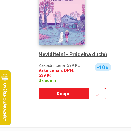
Neviditelní - Prádelna duchů
Základní cena:
599 Kč
-10
%
Vaše cena s DPH:
539
Kč
Skladem
Koupit