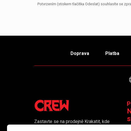
Potvrzením (stiskem tlačítka Odeslat) souhlasíte se z
Doprava
Platba
P
N
s
Zastavte se na prodejně Krakatit, kde
vám naši kolegové rádi poradí či
K