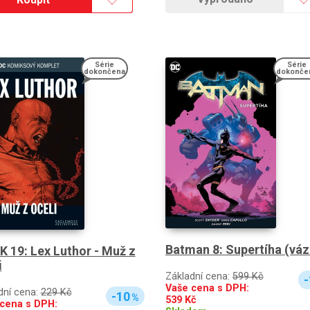
Série
Série
dokončena
dokonče
Batman 8: Supertíha (váz
K 19: Lex Luthor - Muž z
i
Základní cena:
599 Kč
-
Vaše cena s DPH:
dní cena:
229 Kč
-10
%
539
Kč
cena s DPH: