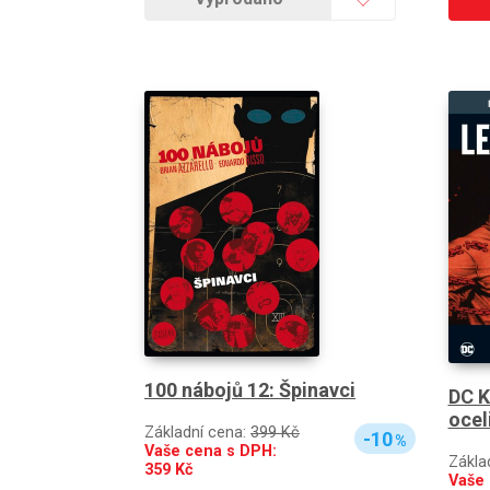
100 nábojů 12: Špinavci
DC K
ocel
Základní cena:
399 Kč
-10
%
Vaše cena s DPH:
Zákla
359
Kč
Vaše 