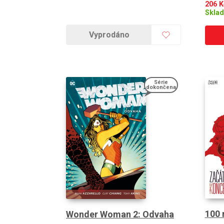
206
K
Skla
Vyprodáno
Série
dokončena
100 
Wonder Woman 2: Odvaha