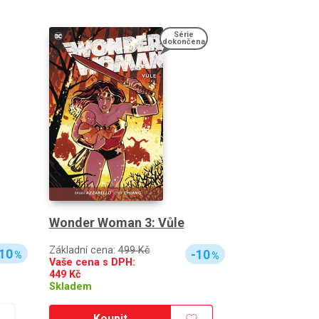
Série
dokončena
Wonder Woman 3: Vůle
Základní cena:
499 Kč
10
-10
%
%
Vaše cena s DPH:
449
Kč
Skladem
Koupit