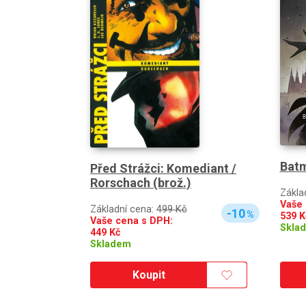
Batm
Před Strážci: Komediant /
Rorschach (brož.)
Zákla
Vaše 
Základní cena:
499 Kč
-10
%
539
K
Vaše cena s DPH:
Skla
449
Kč
Skladem
Koupit