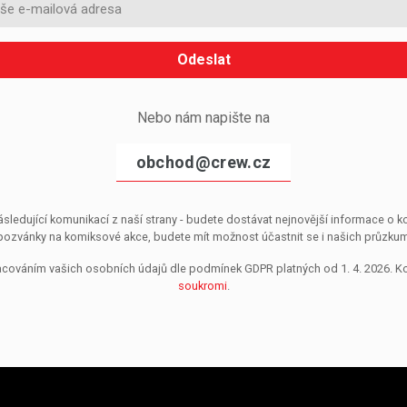
Odeslat
Nebo nám napište na
obchod@crew.cz
sledující komunikací z naší strany - budete dostávat nejnovější informace o
pozvánky na komiksové akce, budete mít možnost účastnit se i našich průzkumů, 
pracováním vašich osobních údajů dle podmínek GDPR platných od 1. 4. 2026. 
soukromi
.