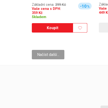
Zákla
Základní cena:
399 Kč
-10
%
Vaše 
Vaše cena s DPH:
449
K
359
Kč
Skladem
Koupit
Načíst další…