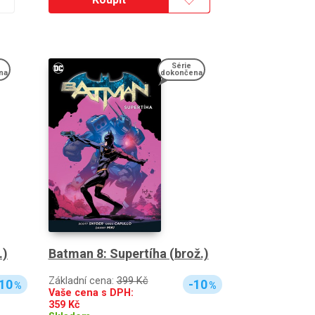
Série
na
dokončena
.)
Batman 8: Supertíha (brož.)
Základní cena:
399 Kč
10
-10
%
%
Vaše cena s DPH:
359
Kč