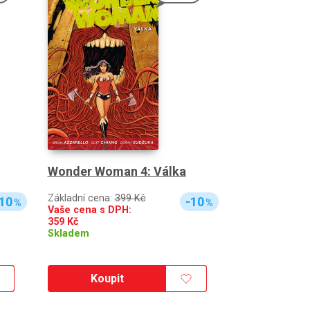
Wonder Woman 4: Válka
Základní cena:
399 Kč
10
-10
%
%
Vaše cena s DPH:
359
Kč
Skladem
Koupit