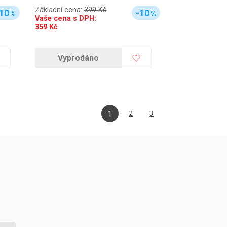
Základní cena:
399 Kč
10
-10
%
%
Vaše cena s DPH:
359
Kč
Vyprodáno
1
2
3