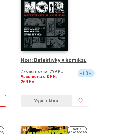
Noir: Detektivky v komiksu
Základní cena:
299 Kč
-10
%
Vaše cena s DPH:
269
Kč
Vyprodáno
Série
na
dokončena