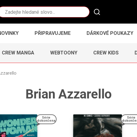
Vyhledávání
NOVINKY
PŘIPRAVUJEME
DÁRKOVÉ POUKAZY
CREW MANGA
WEBTOONY
CREW KIDS
Azzarello
Brian Azzarello
Série
Série
dokončena
dokonče