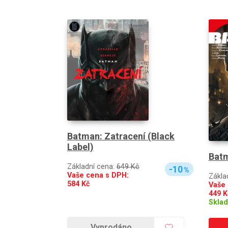
Batman: Zatracení (Black
Label)
Batm
Základní cena:
649 Kč
-10
%
Vaše cena s DPH:
Zákla
584
Kč
Vaše 
449
K
Skla
Vyprodáno