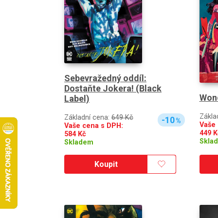
Sebevražedný oddíl:
Dostaňte Jokera! (Black
Wond
Label)
Zákla
Základní cena:
649 Kč
-10
%
Vaše 
Vaše cena s DPH:
449
K
584
Kč
Skla
Skladem
Koupit