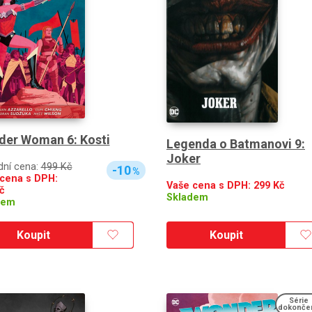
er Woman 6: Kosti
Legenda o Batmanovi 9:
Joker
dní cena:
499 Kč
-10
%
cena s DPH:
Vaše cena s DPH:
299
Kč
č
Skladem
dem
Koupit
Koupit
Série
dokonče