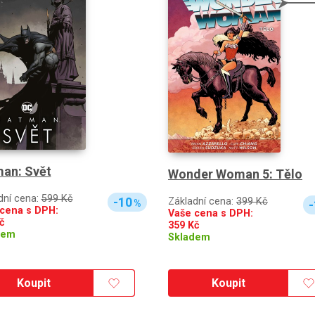
an: Svět
Wonder Woman 5: Tělo
dní cena:
599 Kč
-10
Základní cena:
399 Kč
%
-
cena s DPH:
Vaše cena s DPH:
č
359
Kč
dem
Skladem
Koupit
Koupit