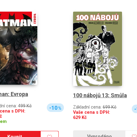
an: Evropa
100 nábojů 13: Smůla
dní cena:
499 Kč
-10
Základní cena:
699 Kč
%
-
cena s DPH:
Vaše cena s DPH:
č
629
Kč
dem
Vyprodáno
Koupit