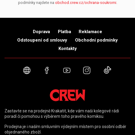
podmínky najdete na
obchod.crew.cz/ochrana-soukromi
.
Doprava
Platba
Reklamace
Odstoupení od smlouvy
Obchodní podmínky
Kontakty
Webové stránky
Facebook
YouTube
Instagram
TikTok
Zastavte se na prodejně Krakatit, kde vám naši kolegové rádi
poradí či pomohou s výběrem toho pravého komiksu.
Prodejna je i naším smluvním výdejním místem pro osobní odběr
objednaného zboží.