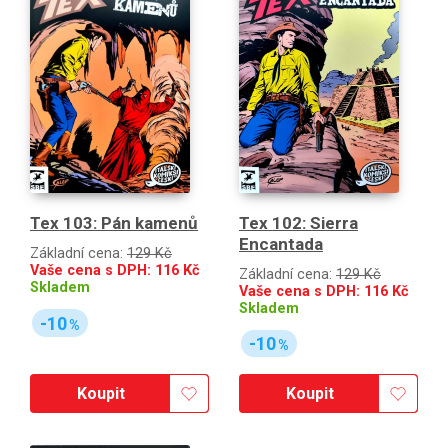
Tex 102: Sierra
Tex 103: Pán kamenů
Encantada
Základní cena:
129 Kč
Vaše cena s DPH:
116
Kč
Základní cena:
129 Kč
Skladem
Vaše cena s DPH:
116
Kč
Skladem
-10
%
-10
%
Koupit
Koupit