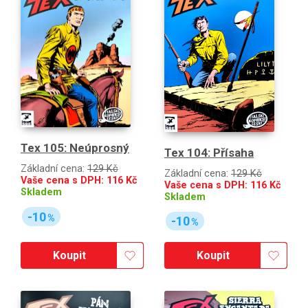
Tex 105: Neúprosný
Tex 104: Přísaha
Základní cena:
129 Kč
Základní cena:
129 Kč
Vaše cena s DPH:
116
Kč
Vaše cena s DPH:
116
Kč
Skladem
Skladem
-10
%
-10
%
Koupit
Koupit