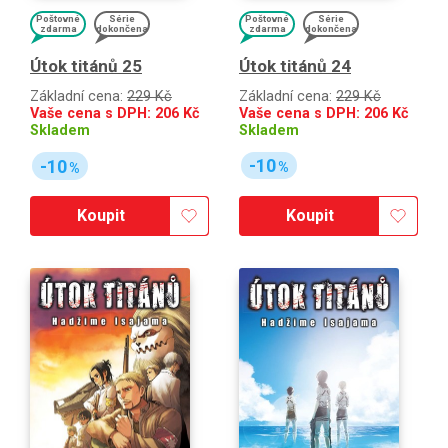
Poštovné
Série
Poštovné
Série
zdarma
dokončena
zdarma
dokončena
Útok titánů 24
Útok titánů 25
Základní cena:
229 Kč
Základní cena:
229 Kč
Vaše cena s DPH:
206
Kč
Vaše cena s DPH:
206
Kč
Skladem
Skladem
-10
-10
%
%
Koupit
Koupit