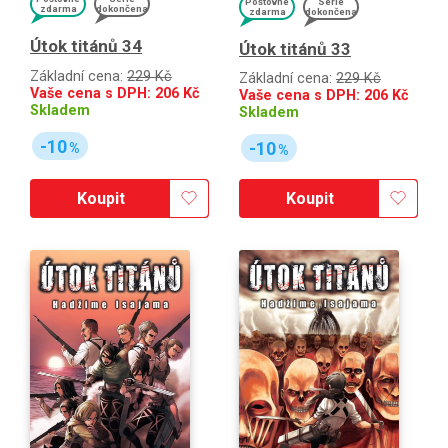
Poštovné
Série
zdarma
dokončena
zdarma
dokončena
Útok titánů 34
Útok titánů 33
Základní cena:
229 Kč
Základní cena:
229 Kč
Vaše cena s DPH:
206
Kč
Vaše cena s DPH:
206
Kč
Skladem
Skladem
-10
-10
%
%
Koupit
Koupit