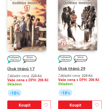
Poštovné
Série
Poštovné
Série
zdarma
dokončena
zdarma
dokončena
Útok titánů 29
Útok titánů 17
Základní cena:
229 Kč
Základní cena:
229 Kč
Vaše cena s DPH:
206
Kč
Vaše cena s DPH:
206
Kč
Skladem
Skladem
-10
-10
%
%
Koupit
Koupit