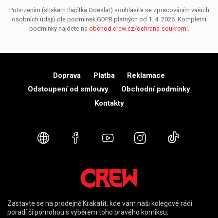
Potvrzením (stiskem tlačítka Odeslat) souhlasíte se zpracováním vašich
osobních údajů dle podmínek GDPR platných od 1. 4. 2026. Kompletní
podmínky najdete na
obchod.crew.cz/ochrana-soukromi
.
Doprava
Platba
Reklamace
Odstoupení od smlouvy
Obchodní podmínky
Kontakty
Webové stránky
Facebook
YouTube
Instagram
TikTok
Zastavte se na prodejně Krakatit, kde vám naši kolegové rádi
poradí či pomohou s výběrem toho pravého komiksu.