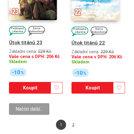
Poštovné
Série
Poštovné
Série
zdarma
dokončena
zdarma
dokončena
Útok titánů 23
Útok titánů 22
Základní cena:
229 Kč
Základní cena:
229 Kč
Vaše cena s DPH:
206
Kč
Vaše cena s DPH:
206
Kč
Skladem
Skladem
-10
-10
%
%
Koupit
Koupit
Načíst další…
1
2