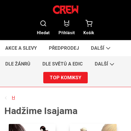
Hledat
Přihlásit
Košík
AKCE A SLEVY
PŘEDPRODEJ
DALŠÍ
DLE ŽÁNRŮ
DLE SVĚTŮ A EDIC
DALŠÍ
TOP KOMIKSY
H
Hadžime Isajama