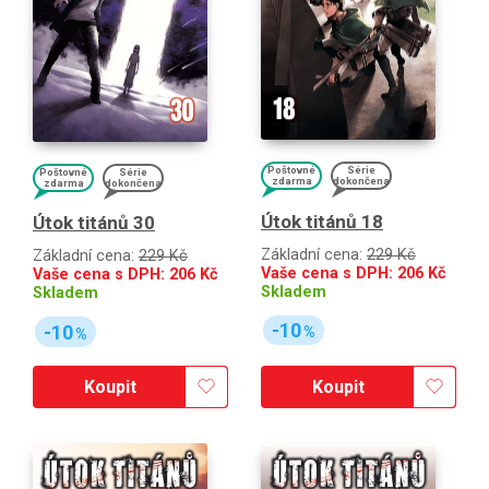
Poštovné
Série
Poštovné
Série
zdarma
dokončena
zdarma
dokončena
Útok titánů 18
Útok titánů 30
Základní cena:
229 Kč
Základní cena:
229 Kč
Vaše cena s DPH:
206
Kč
Vaše cena s DPH:
206
Kč
Skladem
Skladem
-10
-10
%
%
Koupit
Koupit