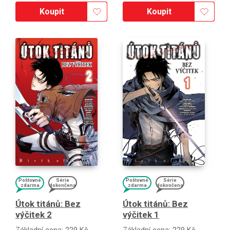
Koupit
Koupit
Poštovné
Série
Poštovné
Série
zdarma
dokončena
zdarma
dokončena
Útok titánů: Bez
Útok titánů: Bez
výčitek 2
výčitek 1