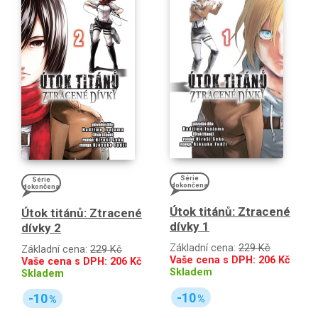
Série
Série
dokončena
dokončena
Útok titánů: Ztracené
Útok titánů: Ztracené
dívky 1
dívky 2
Základní cena:
229 Kč
Základní cena:
229 Kč
Vaše cena s DPH:
206
Kč
Vaše cena s DPH:
206
Kč
Skladem
Skladem
-10
-10
%
%