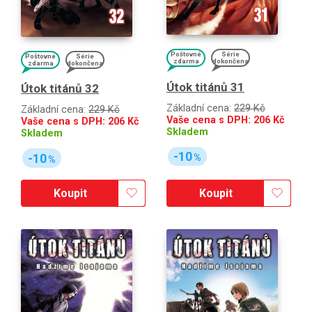
Poštovné
Série
Poštovné
Série
zdarma
dokončena
zdarma
dokončena
Útok titánů 31
Útok titánů 32
Základní cena:
229 Kč
Základní cena:
229 Kč
Vaše cena s DPH:
206
Kč
Vaše cena s DPH:
206
Kč
Skladem
Skladem
-10
-10
%
%
Koupit
Koupit