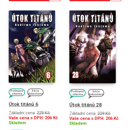
Poštovné
Série
Poštovné
Série
zdarma
dokončena
zdarma
dokončena
Útok titánů 6
Útok titánů 28
Základní cena:
229 Kč
Základní cena:
229 Kč
Vaše cena s DPH:
206
Kč
Vaše cena s DPH:
206
Kč
Skladem
Skladem