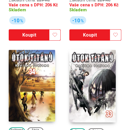
Základní cena:
229 Kč
Základní cena:
229 Kč
Vaše cena s DPH:
206
Kč
Vaše cena s DPH:
206
Kč
Skladem
Skladem
-10
-10
%
%
Koupit
Koupit
Poštovné
Série