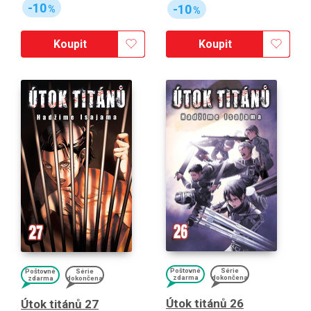
-10
-10
%
%
Koupit
Koupit
Poštovné
Série
Poštovné
Série
zdarma
dokončena
zdarma
dokončena
Útok titánů 26
Útok titánů 27