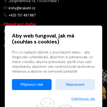
Jungmannova 14, 110 00 Praha 1
knihy@krakatit.cz
+420 731 487 887
Otevírací doba:
PO–PÁ
9:30–18:30
Aby web fungoval, jak má
SO
10:00–13:00
(souhlas s cookies)
NE
ZAVŘENO
Pro co nejlepší zážitek z procházení webu - aby
fungovalo vyhledávání, abychom si pamatovali, co
×
máte v košíku, abyste jednoduše zjistili stav vaší
objednávky, abychom vás neobtěžovali nevhodnou
Máte u nás již
reklamou a abyste se nemuseli pokaždé
registrovaný
přihlašovat.
účet?
Proto od vás potřebujeme souhlas se
Přijmout vše
Nastavení
Registrací získáte slevu
zpracováním souborů cookies
, tj. malých souborů,
na zboží ve výši 15 %
které se dočasně ukládají ve vašem prohlížeči.
a další výhody.
Děkujeme, že nám ho dáte a pomůžete nám tak
Odmítnout vše
Zásady cookies
web zlepšovat.
Registrovat