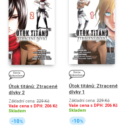
Série
Série
dokončena
dokončena
Útok titánů: Ztracené
Útok titánů: Ztracené
dívky 1
dívky 2
Základní cena:
229 Kč
Základní cena:
229 Kč
Vaše cena s DPH:
206
Kč
Vaše cena s DPH:
206
Kč
Skladem
Skladem
-10
-10
%
%