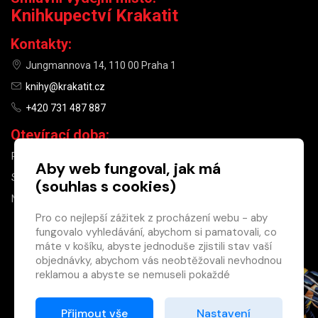
Knihkupectví Krakatit
Kontakty:
Jungmannova 14, 110 00 Praha 1
knihy@krakatit.cz
+420 731 487 887
Otevírací doba:
PO–PÁ
9:30–18:30
Aby web fungoval, jak má
SO
10:00–13:00
(souhlas s cookies)
NE
ZAVŘENO
Pro co nejlepší zážitek z procházení webu - aby
fungovalo vyhledávání, abychom si pamatovali, co
×
máte v košíku, abyste jednoduše zjistili stav vaší
objednávky, abychom vás neobtěžovali nevhodnou
Máte u nás již
reklamou a abyste se nemuseli pokaždé
registrovaný
přihlašovat.
účet?
Proto od vás potřebujeme souhlas se
Přijmout vše
Nastavení
Registrací získáte slevu