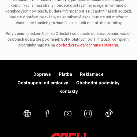
komunikací z naší strany - budete dostávat nejnovější informace o
komiksových novinkách, budete mít možnost se účastnit našich soutěží,
budete dostávat pozvánky na komiksové akce, budete mít možnost
účastnit se i našich průzkumů, jak zlepšit místní trh s komiksy.
Potvrzením (stiskem tlačítka Odeslat) souhlasíte se zpracováním vašich
osobních údajů dle podmínek GDPR platných od 1. 4. 2026. Kompletní
podmínky najdete na
obchod.crew.cz/ochrana-soukromi
.
Doprava
Platba
Reklamace
Odstoupení od smlouvy
Obchodní podmínky
Kontakty
Webové stránky
Facebook
YouTube
Instagram
TikTok