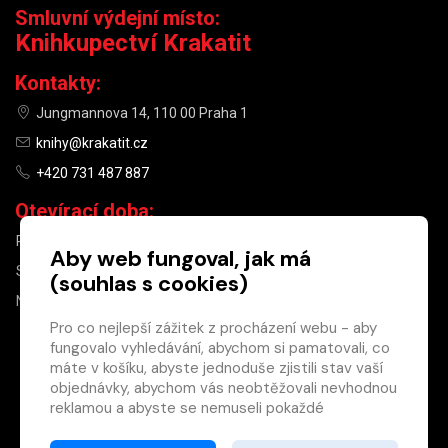
Smluvní výdejní místo:
Knihkupectví Krakatit
Kontakty:
Jungmannova 14, 110 00 Praha 1
knihy@krakatit.cz
+420 731 487 887
Otevírací doba:
PO–PÁ
9:30–18:30
Aby web fungoval, jak má
SO
10:00–13:00
(souhlas s cookies)
NE
ZAVŘENO
Pro co nejlepší zážitek z procházení webu - aby
fungovalo vyhledávání, abychom si pamatovali, co
×
máte v košíku, abyste jednoduše zjistili stav vaší
objednávky, abychom vás neobtěžovali nevhodnou
Máte u nás již
reklamou a abyste se nemuseli pokaždé
registrovaný
přihlašovat.
účet?