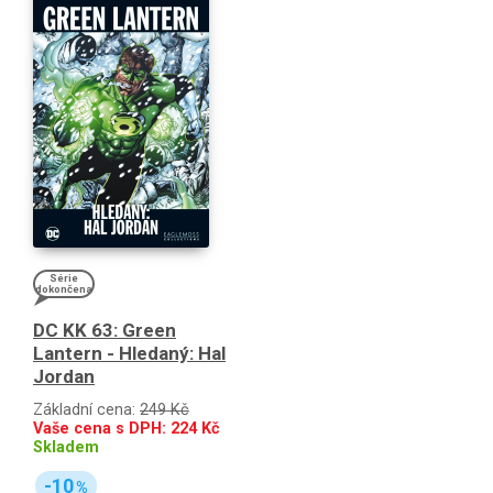
Série
dokončena
DC KK 63: Green
Lantern - Hledaný: Hal
Jordan
Základní cena:
249 Kč
Vaše cena s DPH:
224
Kč
Skladem
-10
%