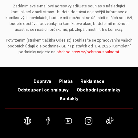
Zadáním své e-mailové adresy vyjadřujete souhlas s následující
komunikací z naší strany - budete dostávat nejnovější informace o
komiksových novinkách, budete mít možnost se účastnit našich soutěží,
budete dostávat pozvánky na komiksové akce, budete mít možnost
účastnit se i našich průzkumů, jak zlepšit místní trh s komiksy.
Potvrzením (stiskem tlačítka Odeslat) souhlasíte se zpracováním vašich
osobních údajů dle podmínek GDPR platných od 1. 4. 2026. Kompletní
podmínky najdete na
obchod.crew.cz/ochrana-soukromi
.
Doprava
Platba
Reklamace
Odstoupení od smlouvy
Obchodní podmínky
Kontakty
Webové stránky
Facebook
YouTube
Instagram
TikTok