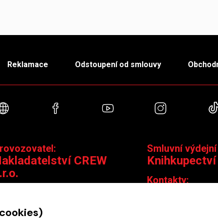
Reklamace
Odstoupení od smlouvy
Obchodn
Webové stránky
Facebook
YouTube
Instagra
rovozovatel:
Smluvní výdejní
akladatelství CREW
Knihkupectví
.r.o.
Kontakty:
ontakty:
Jungmannova 14,
Čáslavská 15/1793, 130 00 Praha 3
knihy@krakatit.cz
 cookies)