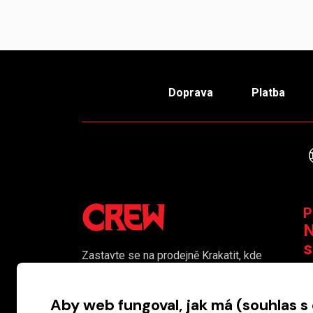
Doprava
Platba
P
N
s
Zastavte se na prodejně Krakatit, kde
vám naši kolegové rádi poradí či
K
pomohou s výběrem toho pravého
Aby web fungoval, jak má (souhlas s
komiksu.