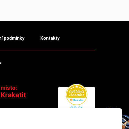
í podmínky
Kontakty
m
TikTok
 místo:
 Krakatit
 110 00 Praha 1
×