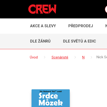
AKCE A SLEVY
PŘEDPRODEJ
DLE ŽÁNRŮ
DLE SVĚTŮ A EDIC
Úvod
Scenáristé
N
Nick S