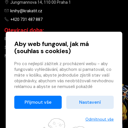
Jungmannova 14, 110 00 Praha 1
knihy@krakatit.cz
+420 731 487 887
Otevírací doba:
PO–PÁ
9:30–18:30
Aby web fungoval, jak má
SO
10:00–13:00
(souhlas s cookies)
NE
ZAVŘENO
Pro co nejlepší zážitek z procházení webu - aby
fungovalo vyhledávání, abychom si pamatovali, co
×
máte v košíku, abyste jednoduše zjistili stav vaší
objednávky, abychom vás neobtěžovali nevhodnou
Máte u nás již
reklamou a abyste se nemuseli pokaždé
registrovaný
přihlašovat.
účet?
Proto od vás potřebujeme souhlas se
Přijmout vše
Nastavení
Registrací získáte slevu
zpracováním souborů cookies
, tj. malých souborů,
na zboží ve výši 15 %
které se dočasně ukládají ve vašem prohlížeči.
a další výhody.
Děkujeme, že nám ho dáte a pomůžete nám tak
Odmítnout vše
Zásady cookies
web zlepšovat.
Registrovat