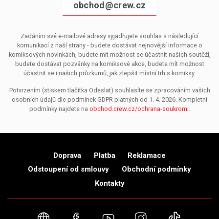
obchod@crew.cz
Zadáním své e-mailové adresy vyjadřujete souhlas s následující
komunikací z naší strany - budete dostávat nejnovější informace o
komiksových novinkách, budete mít možnost se účastnit našich soutěží,
budete dostávat pozvánky na komiksové akce, budete mít možnost
účastnit se i našich průzkumů, jak zlepšit místní trh s komiksy.
Potvrzením (stiskem tlačítka Odeslat) souhlasíte se zpracováním vašich
osobních údajů dle podmínek GDPR platných od 1. 4. 2026. Kompletní
podmínky najdete na
obchod.crew.cz/ochrana-soukromi
.
Doprava
Platba
Reklamace
Odstoupení od smlouvy
Obchodní podmínky
Kontakty