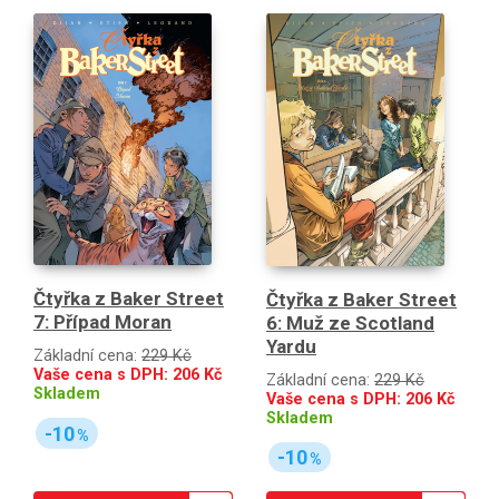
Čtyřka z Baker Street
Čtyřka z Baker Street
7: Případ Moran
6: Muž ze Scotland
Yardu
Základní cena:
229 Kč
Vaše cena s DPH:
206
Kč
Základní cena:
229 Kč
Skladem
Vaše cena s DPH:
206
Kč
Skladem
-10
%
-10
%