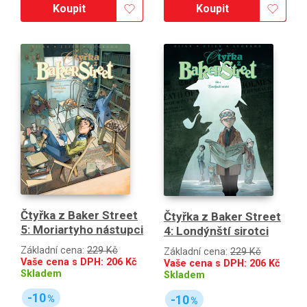
Koupit
Koupit
Čtyřka z Baker Street
Čtyřka z Baker Street
5: Moriartyho nástupci
4: Londýnští sirotci
Základní cena:
229 Kč
Základní cena:
229 Kč
Vaše cena s DPH:
206
Kč
Vaše cena s DPH:
206
Kč
Skladem
Skladem
-10
-10
%
%