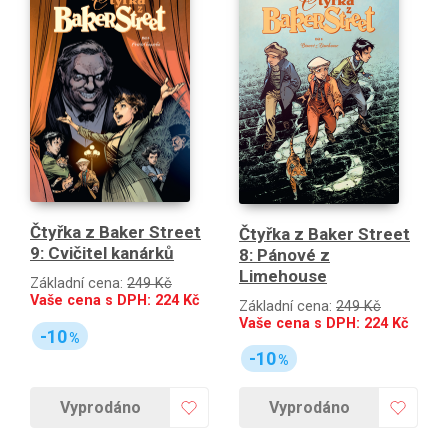
Čtyřka z Baker Street
Čtyřka z Baker Street
9: Cvičitel kanárků
8: Pánové z
Limehouse
Základní cena:
249 Kč
Vaše cena s DPH:
224
Kč
Základní cena:
249 Kč
Vaše cena s DPH:
224
Kč
-10
%
-10
%
Vyprodáno
Vyprodáno