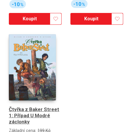
-10
-10
%
%
Koupit
Koupit
Čtyřka z Baker Street
1: Případ U Modré
záclonky
Základní cena:
199 Kč