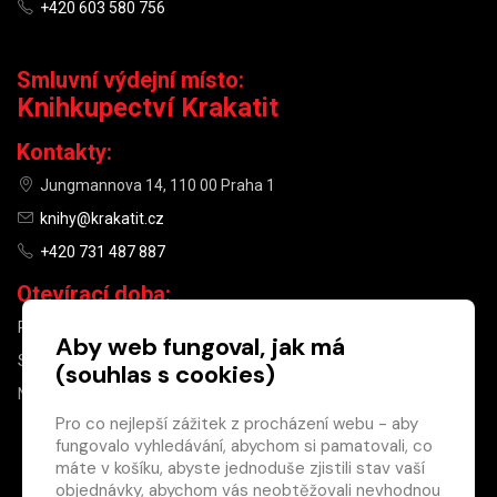
+420 603 580 756
Smluvní výdejní místo:
Knihkupectví Krakatit
Kontakty:
Jungmannova 14, 110 00 Praha 1
knihy@krakatit.cz
+420 731 487 887
Otevírací doba:
PO–PÁ
9:30–18:30
Aby web fungoval, jak má
SO
10:00–13:00
(souhlas s cookies)
NE
ZAVŘENO
Pro co nejlepší zážitek z procházení webu - aby
fungovalo vyhledávání, abychom si pamatovali, co
×
máte v košíku, abyste jednoduše zjistili stav vaší
objednávky, abychom vás neobtěžovali nevhodnou