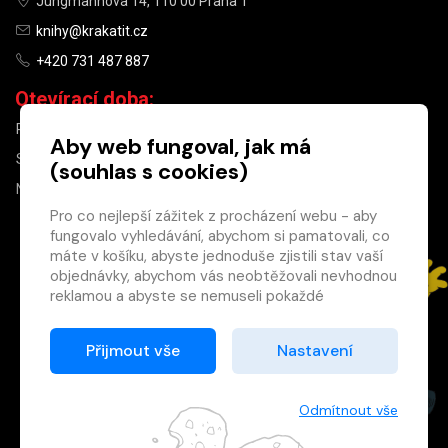
Jungmannova 14, 110 00 Praha 1
knihy@krakatit.cz
+420 731 487 887
Otevírací doba:
PO–PÁ
9:30–18:30
Aby web fungoval, jak má
SO
10:00–13:00
(souhlas s cookies)
NE
ZAVŘENO
Pro co nejlepší zážitek z procházení webu - aby
fungovalo vyhledávání, abychom si pamatovali, co
×
máte v košíku, abyste jednoduše zjistili stav vaší
objednávky, abychom vás neobtěžovali nevhodnou
Máte u nás již
reklamou a abyste se nemuseli pokaždé
registrovaný
přihlašovat.
účet?
Proto od vás potřebujeme souhlas se
Přijmout vše
Nastavení
Registrací získáte slevu
zpracováním souborů cookies
, tj. malých souborů,
na zboží ve výši 15 %
které se dočasně ukládají ve vašem prohlížeči.
a další výhody.
Děkujeme, že nám ho dáte a pomůžete nám tak
Odmítnout vše
Zásady cookies
web zlepšovat.
Registrovat