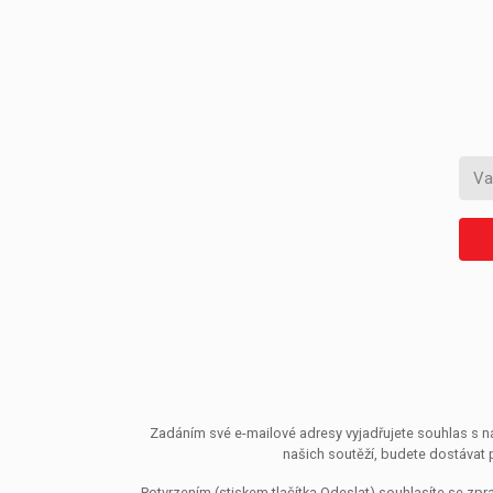
Zadáním své e-mailové adresy vyjadřujete souhlas s ná
našich soutěží, budete dostávat 
Potvrzením (stiskem tlačítka Odeslat) souhlasíte se z