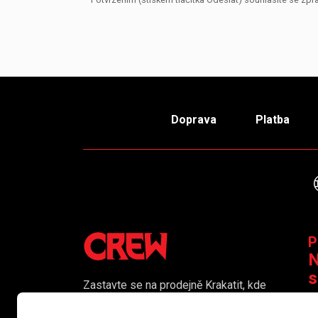
Doprava
Platba
P
N
s
Zastavte se na prodejně Krakatit, kde
vám naši kolegové rádi poradí či
K