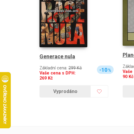
Plan
Generace nula
Zákla
Základní cena:
299 Kč
-10
%
Vaše 
Vaše cena s DPH:
90
Kč
269
Kč
Vyprodáno