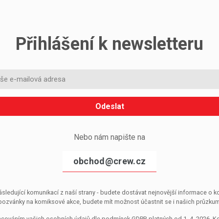
Přihlášení k newsletteru
Odeslat
Nebo nám napište na
obchod@crew.cz
sledující komunikací z naší strany - budete dostávat nejnovější informace o
pozvánky na komiksové akce, budete mít možnost účastnit se i našich průzkumů, 
pracováním vašich osobních údajů dle podmínek GDPR platných od 1. 4. 2026. 