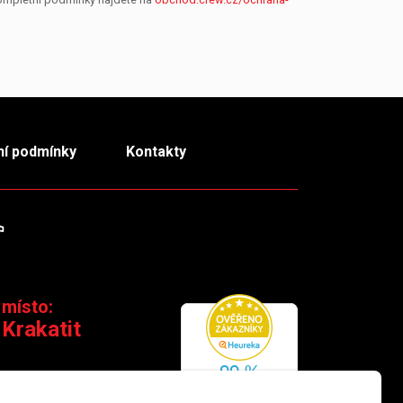
í podmínky
Kontakty
m
TikTok
 místo:
 Krakatit
 110 00 Praha 1