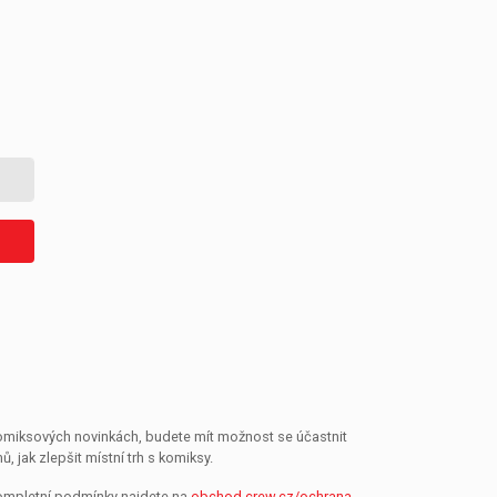
 komiksových novinkách, budete mít možnost se účastnit
jak zlepšit místní trh s komiksy.
Kompletní podmínky najdete na
obchod.crew.cz/ochrana-