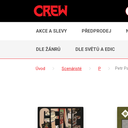
AKCE A SLEVY
PŘEDPRODEJ
DLE ŽÁNRŮ
DLE SVĚTŮ A EDIC
Úvod
Scenáristé
P
Petr P