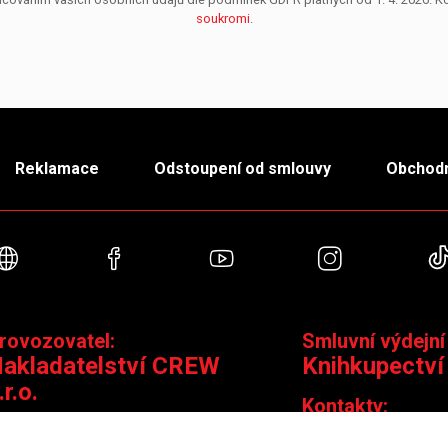
soukromi
.
Reklamace
Odstoupení od smlouvy
Obchodn
Webové stránky
Facebook
YouTube
Instagra
rovozovatel:
Smluvní výdejní
akladatelství CREW
Knihkupectví
.r.o.
Kontakty:
ontakty:
Jungmannova 14,