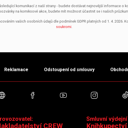
sledující komunikací z naší strany - budete dostávat nejnovější informace o
pozvánky na komiksové akce, budete mít možnost účastnit se i našich průzkumů, 
pracováním vašich osobních údajů dle podmínek GDPR platných od 1. 4. 2026. 
soukromi
.
Reklamace
Odstoupení od smlouvy
Obchodn
Webové stránky
Facebook
YouTube
Instagra
rovozovatel:
Smluvní výdejní
akladatelství CREW
Knihkupectví