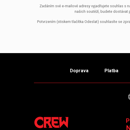
Zadáním své e-mailové adresy vyjadřujete souhlas s ná
našich soutěží, budete dostávat 
Potvrzením (stiskem tlačítka Odeslat) souhlasíte se z
Doprava
Platba
P
N