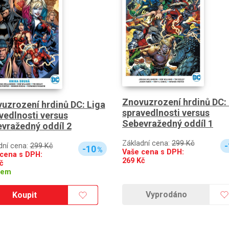
Znovuzrození hrdinů DC:
uzrození hrdinů DC: Liga
spravedlnosti versus
vedlnosti versus
Sebevražedný oddíl 1
vražedný oddíl 2
Základní cena:
299 Kč
-
dní cena:
299 Kč
-10
%
Vaše cena s DPH:
cena s DPH:
269
Kč
č
dem
Vyprodáno
Koupit