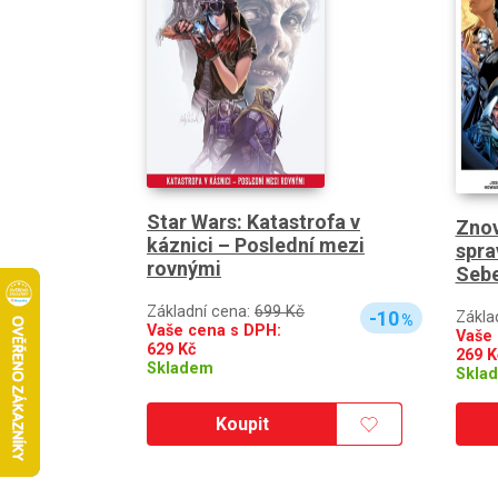
Star Wars: Katastrofa v
Znov
káznici – Poslední mezi
spra
rovnými
Sebe
Základní cena:
699 Kč
-10
Zákla
%
Vaše cena s DPH:
Vaše 
629
Kč
269
K
Skladem
Skla
Koupit