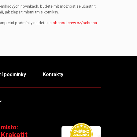
 komiksových novinkách, budete mít možnost se účastnit
jak zlepšit místní trh s komiksy.
Kompletní podmínky najdete na
obchod.crew.cz/ochrana-
í podmínky
Kontakty
m
TikTok
 místo:
 Krakatit