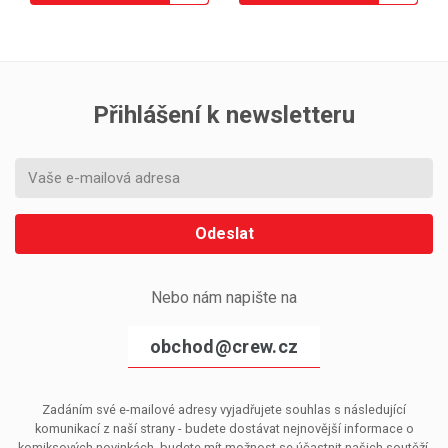
Přihlášení k newsletteru
Odeslat
Nebo nám napište na
obchod@crew.cz
Zadáním své e-mailové adresy vyjadřujete souhlas s následující
komunikací z naší strany - budete dostávat nejnovější informace o
komiksových novinkách, budete mít možnost se účastnit našich soutěží,