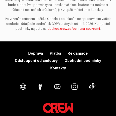
budete dostávat pozvánky na komiksové akce, budete mít možnost
účastnit se i našich průzkumů, jak zlepšit místní trh s komiksy.
Potvrzením (stiskem tlačítka Odeslat) souhlasíte se zpracováním vašich
osobních údajů dle podmínek GDPR platných od 1. 4. 2026. Kompletní
podmínky najdete na
obchod.crew.cz/ochrana-soukromi
.
Doprava
Platba
Reklamace
Odstoupení od smlouvy
Obchodní podmínky
Kontakty
Webové stránky
Facebook
YouTube
Instagram
TikTok