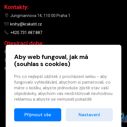
Kontakty:
Jungmannova 14, 110 00 Praha 1
knihy@krakatit.cz
+420 731 487 887
Otevírací doba:
PO–PÁ
9:30–18:30
Aby web fungoval, jak má
SO
10:00–13:00
(souhlas s cookies)
NE
ZAVŘENO
Pro co nejlepší zážitek z procházení webu - aby
fungovalo vyhledávání, abychom si pamatovali, co
×
máte v košíku, abyste jednoduše zjistili stav vaší
objednávky, abychom vás neobtěžovali nevhodnou
Máte u nás již
reklamou a abyste se nemuseli pokaždé
registrovaný
přihlašovat.
účet?
Proto od vás potřebujeme souhlas se
Přijmout vše
Nastavení
Registrací získáte slevu
zpracováním souborů cookies
, tj. malých souborů,
na zboží ve výši 15 %
které se dočasně ukládají ve vašem prohlížeči.
a další výhody.