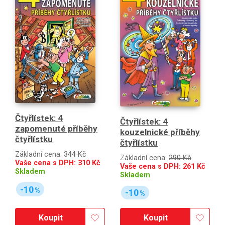
Čtyřlístek: 4
Čtyřlístek: 4
zapomenuté příběhy
kouzelnické příběhy
čtyřlístku
čtyřlístku
Základní cena:
344 Kč
Základní cena:
290 Kč
Vaše cena s DPH:
310
Kč
Vaše cena s DPH:
261
Kč
Skladem
Skladem
-10
%
-10
%
Koupit
Koupit