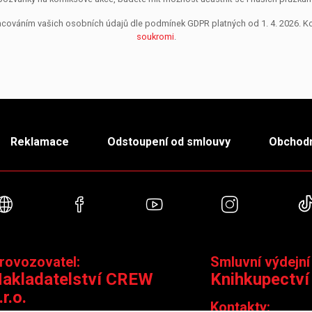
pracováním vašich osobních údajů dle podmínek GDPR platných od 1. 4. 2026. 
soukromi
.
Reklamace
Odstoupení od smlouvy
Obchodn
Webové stránky
Facebook
YouTube
Instagra
rovozovatel:
Smluvní výdejní
akladatelství CREW
Knihkupectví
.r.o.
Kontakty: