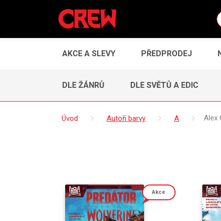
AKCE A SLEVY
PŘEDPRODEJ
DLE ŽÁNRŮ
DLE SVĚTŮ A EDIC
Úvod
Autoři barvy
A
Alex
Akce