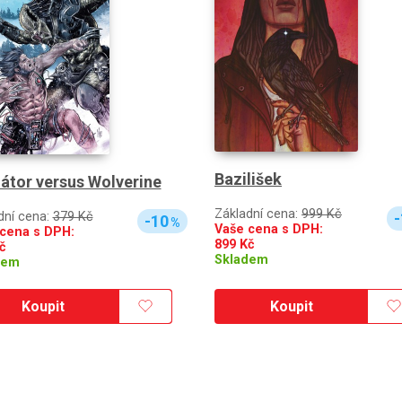
Bazilišek
átor versus Wolverine
Základní cena:
999 Kč
dní cena:
379 Kč
-
-10
%
Vaše cena s DPH:
cena s DPH:
899
Kč
č
Skladem
dem
Koupit
Koupit