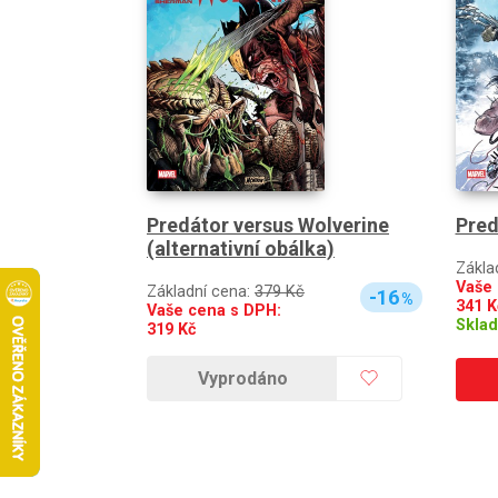
Predátor versus Wolverine
Pred
(alternativní obálka)
Zákla
Vaše 
Základní cena:
379 Kč
-16
%
341
K
Vaše cena s DPH:
Skla
319
Kč
Vyprodáno