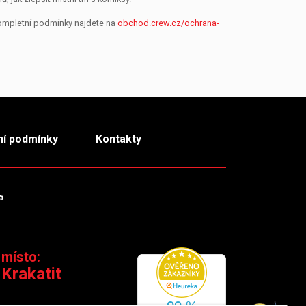
Kompletní podmínky najdete na
obchod.crew.cz/ochrana-
í podmínky
Kontakty
m
TikTok
 místo:
 Krakatit