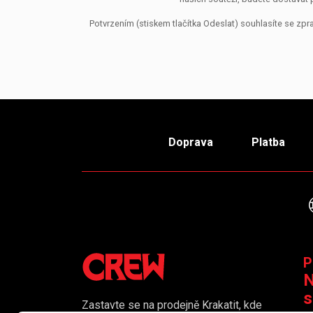
Potvrzením (stiskem tlačítka Odeslat) souhlasíte se z
Doprava
Platba
P
N
s
Zastavte se na prodejně Krakatit, kde