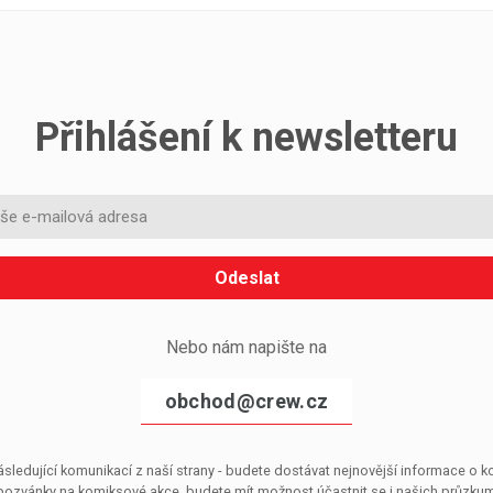
Přihlášení k newsletteru
Odeslat
Nebo nám napište na
obchod@crew.cz
sledující komunikací z naší strany - budete dostávat nejnovější informace o
pozvánky na komiksové akce, budete mít možnost účastnit se i našich průzkumů, 