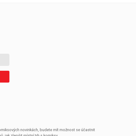
 komiksových novinkách, budete mít možnost se účastnit
jak zlepšit místní trh s komiksy.