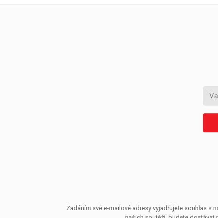
Zadáním své e-mailové adresy vyjadřujete souhlas s ná
našich soutěží, budete dostávat 