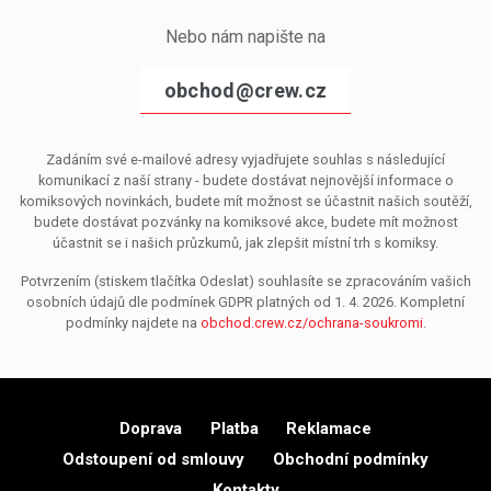
Nebo nám napište na
obchod@crew.cz
Zadáním své e-mailové adresy vyjadřujete souhlas s následující
komunikací z naší strany - budete dostávat nejnovější informace o
komiksových novinkách, budete mít možnost se účastnit našich soutěží,
budete dostávat pozvánky na komiksové akce, budete mít možnost
účastnit se i našich průzkumů, jak zlepšit místní trh s komiksy.
Potvrzením (stiskem tlačítka Odeslat) souhlasíte se zpracováním vašich
osobních údajů dle podmínek GDPR platných od 1. 4. 2026. Kompletní
podmínky najdete na
obchod.crew.cz/ochrana-soukromi
.
Doprava
Platba
Reklamace
Odstoupení od smlouvy
Obchodní podmínky
Kontakty