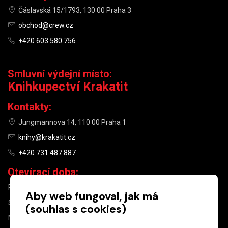
Čáslavská 15/1793, 130 00 Praha 3
obchod@crew.cz
+420 603 580 756
Smluvní výdejní místo:
Knihkupectví Krakatit
Kontakty:
Jungmannova 14, 110 00 Praha 1
knihy@krakatit.cz
+420 731 487 887
Otevírací doba:
PO–PÁ
9:30–18:30
Aby web fungoval, jak má
SO
10:00–13:00
(souhlas s cookies)
NE
ZAVŘENO