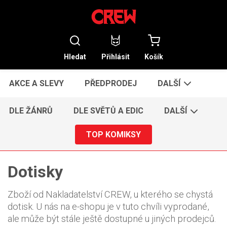
Hledat
Přihlásit
Košík
AKCE A SLEVY
PŘEDPRODEJ
DALŠÍ
DLE ŽÁNRŮ
DLE SVĚTŮ A EDIC
DALŠÍ
TOP KOMIKSY
Dotisky
Zboží od Nakladatelství CREW, u kterého se chystá
dotisk. U nás na e-shopu je v tuto chvíli vyprodané,
ale může být stále ještě dostupné u jiných prodejců.