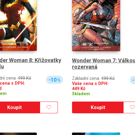
er Woman 8: Křižovatky
Wonder Woman 7: Válko
du
rozervaná
dní cena:
499 Kč
Základní cena:
499 Kč
-10
-
%
cena s DPH:
Vaše cena s DPH:
č
449
Kč
dem
Skladem
Koupit
Koupit