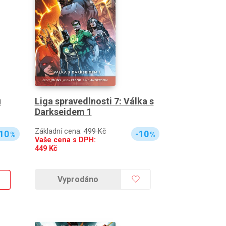
u
Liga spravedlnosti 7: Válka s
Darkseidem 1
Základní cena:
499 Kč
10
-10
%
%
Vaše cena s DPH:
449
Kč
Vyprodáno