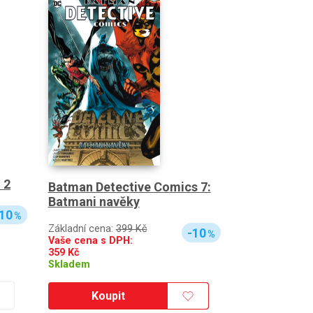
 2
Batman Detective Comics 7:
Batmani navěky
10
%
Základní cena:
399 Kč
-10
%
Vaše cena s DPH:
359
Kč
Skladem
Koupit