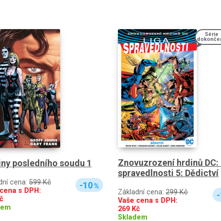
Série
dokonče
Znovuzrození hrdinů DC:
ny posledního soudu 1
spravedlnosti 5: Dědictví
dní cena:
599 Kč
-10
%
cena s DPH:
Základní cena:
299 Kč
-
č
Vaše cena s DPH:
dem
269
Kč
Skladem