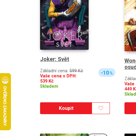
Joker: Svět
Wond
osu
Základní cena:
599 Kč
-10
%
Vaše cena s DPH:
Zákla
539
Kč
Vaše 
Skladem
449
K
Skla
Koupit