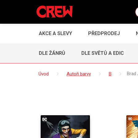
AKCE A SLEVY
PŘEDPRODEJ
DLE ŽÁNRŮ
DLE SVĚTŮ A EDIC
Úvod
Autoři barvy
B
Brad