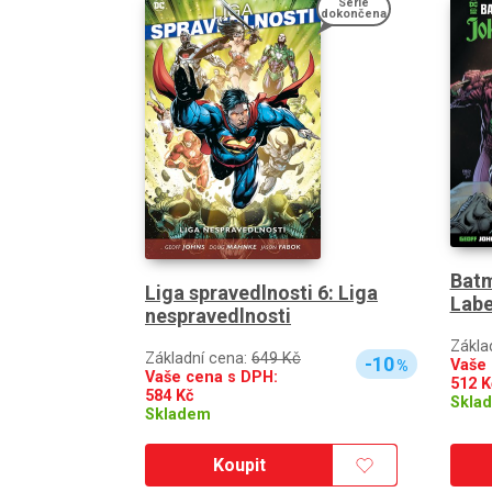
Série
dokončena
Batm
Liga spravedlnosti 6: Liga
Labe
nespravedlnosti
Zákla
Základní cena:
649 Kč
-10
Vaše 
%
Vaše cena s DPH:
512
K
584
Kč
Skla
Skladem
Koupit