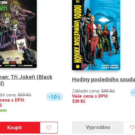
an: Tři Jokeři (Black
Hodiny posledního soudu
l)
Základní cena:
599 Kč
-
dní cena:
569 Kč
Vaše cena s DPH:
-10
%
cena s DPH:
539
Kč
č
dem
Vyprodáno
Koupit