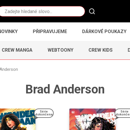
Vyhledávání
NOVINKY
PŘIPRAVUJEME
DÁRKOVÉ POUKAZY
CREW MANGA
WEBTOONY
CREW KIDS
 Anderson
Brad Anderson
Série
Série
dokončena
dokonče