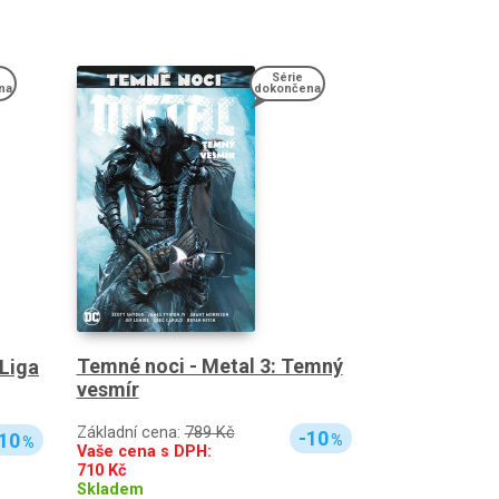
Série
na
dokončena
Temné noci - Metal 3: Temný
 Liga
vesmír
Základní cena:
789 Kč
-10
10
%
%
Vaše cena s DPH:
710
Kč
Skladem