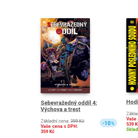
Hodi
Sebevražedný oddíl 4:
Výchova a trest
Zákla
Vaše 
Základní cena:
399 Kč
-10
%
539
K
Vaše cena s DPH:
Skla
359
Kč