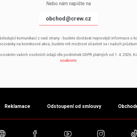
Nebo nám napište na
obchod@crew.cz
sledující komunikací z naší strany - budete dostávat nejnovější informace o
pozvánky na komiksové akce, budete mít možnost účastnit se i našich průzkumů, 
pracováním vašich osobních údajů dle podmínek GDPR platných od 1. 4. 2026. 
soukromi
.
Reklamace
Odstoupení od smlouvy
Obchodn
Webové stránky
Facebook
YouTube
Instagra