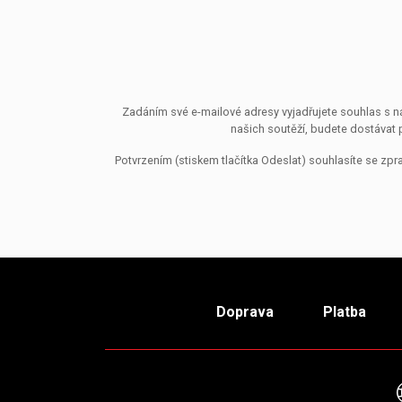
Zadáním své e-mailové adresy vyjadřujete souhlas s ná
našich soutěží, budete dostávat 
Potvrzením (stiskem tlačítka Odeslat) souhlasíte se z
Doprava
Platba