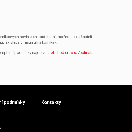
 komiksových novinkách, budete mít možnost se účastnit
jak zlepšit místní trh s komiksy.
Kompletní podmínky najdete na
obchod.crew.cz/ochrana-
í podmínky
Kontakty
m
TikTok