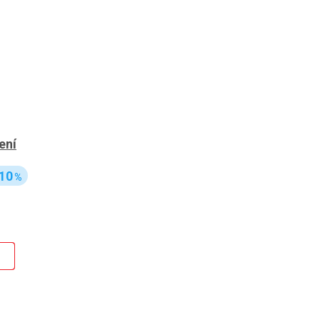
ení
10
%