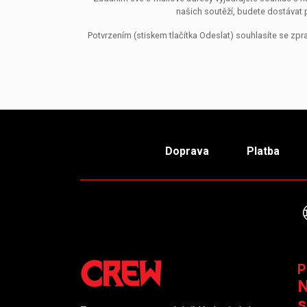
našich soutěží, budete dostávat 
Potvrzením (stiskem tlačítka Odeslat) souhlasíte se z
Doprava
Platba
P
N
s