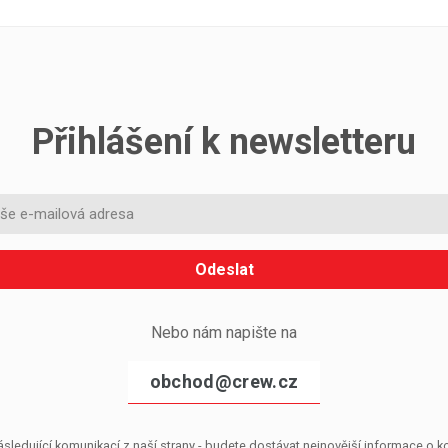
Přihlášení k newsletteru
Odeslat
Nebo nám napište na
obchod@crew.cz
sledující komunikací z naší strany - budete dostávat nejnovější informace o