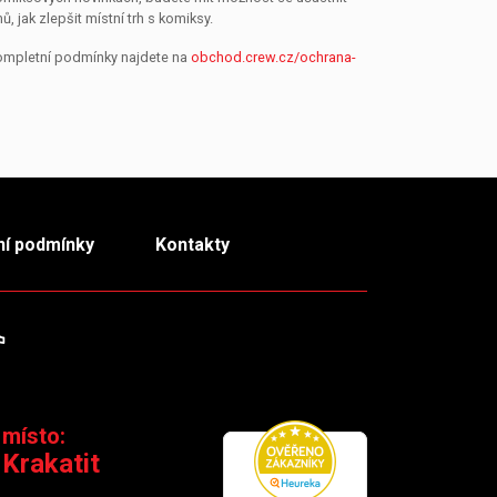
jak zlepšit místní trh s komiksy.
Kompletní podmínky najdete na
obchod.crew.cz/ochrana-
í podmínky
Kontakty
m
TikTok
 místo:
 Krakatit