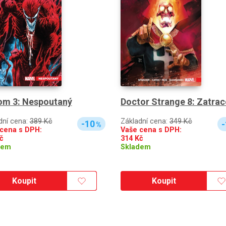
m 3: Nespoutaný
Doctor Strange 8: Zatrac
dní cena:
389 Kč
Základní cena:
349 Kč
-10
-
%
cena s DPH:
Vaše cena s DPH:
č
314
Kč
dem
Skladem
Koupit
Koupit