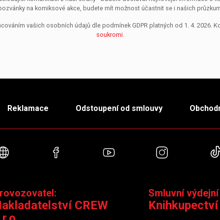
pozvánky na komiksové akce, budete mít možnost účastnit se i našich průzkumů, 
pracováním vašich osobních údajů dle podmínek GDPR platných od 1. 4. 2026. 
soukromi
.
Reklamace
Odstoupení od smlouvy
Obchodn
Webové stránky
Facebook
YouTube
Instagra
rovozovatel:
Smluvní výdejní
akladatelství CREW
Knihkupectví
.r.o.