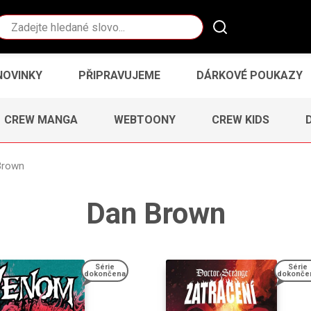
Vyhledávání
NOVINKY
PŘIPRAVUJEME
DÁRKOVÉ POUKAZY
CREW MANGA
WEBTOONY
CREW KIDS
Brown
Dan Brown
Série
Série
dokončena
dokonče