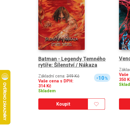
Veno
Batman - Legendy Temného
rytíře: Šílenství / Nákaza
Zákla
Vaše 
Základní cena:
349 Kč
-10
%
350
K
Vaše cena s DPH:
Skla
314
Kč
Skladem
Koupit