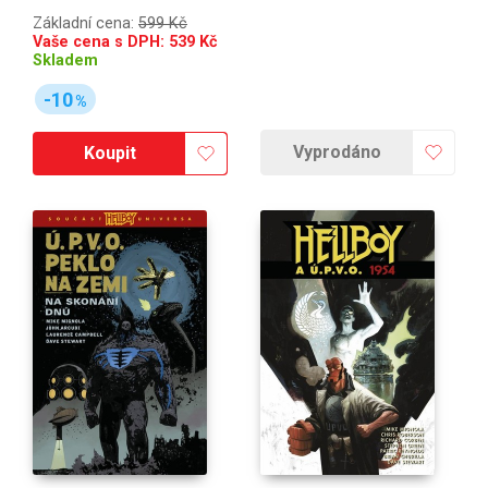
Základní cena:
599 Kč
Vaše cena s DPH:
539
Kč
Skladem
-10
%
Vyprodáno
Koupit