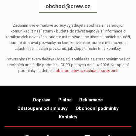
obchod@crew.cz
Zadáním své e-mailové adresy vyjadřujete souhlas s následující
komunikací z naší strany - budete dostávat nejnovější informace o
komiksových novinkách, budete mít možnost se účastnit našich soutěží,
budete dostávat pozvánky na komiksové akce, budete mít možnost
účastnit se i našich průzkumů, jak zlepšit místní trh s komiksy.
Potvrzením (stiskem tlačítka Odeslat) souhlasíte se zpracováním vašich
osobních údajů dle podmínek GDPR platných od 1. 4. 2026. Kompletní
podmínky najdete na
obchod.crew.cz/ochrana-soukromi
.
Doprava
Platba
Reklamace
Odstoupení od smlouvy
Obchodní podmínky
Kontakty