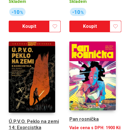
Skladem
Skladem
-10
-10
%
%
Koupit
Koupit
Pan rosnička
Ú.P.V.O. Peklo na zemi
14: Exorcistka
Vaše cena s DPH:
1900
Kč