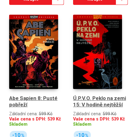
Abe Sapien 8: Pusté
Ú.P.V.O. Peklo na zemi
pobřeží
15: V hodině nejtěžší
Základní cena:
599 Kč
Základní cena:
599 Kč
Vaše cena s DPH:
539
Kč
Vaše cena s DPH:
539
Kč
Skladem
Skladem
-10
-10
%
%