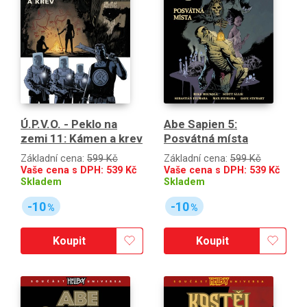
Ú.P.V.O. - Peklo na
Abe Sapien 5:
zemi 11: Kámen a krev
Posvátná místa
Základní cena:
599 Kč
Základní cena:
599 Kč
Vaše cena s DPH:
539
Kč
Vaše cena s DPH:
539
Kč
Skladem
Skladem
-10
-10
%
%
Koupit
Koupit