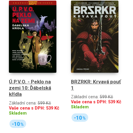
Ú.P.V.O. - Peklo na
BRZRKR: Krvavá pouť
zemi 10: Ďábelská
1
křídla
Základní cena:
599 Kč
Vaše cena s DPH:
539
Kč
Základní cena:
599 Kč
Skladem
Vaše cena s DPH:
539
Kč
Skladem
-10
%
-10
%