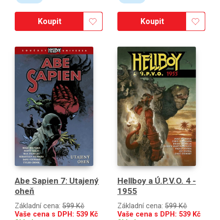
Koupit
Koupit
Abe Sapien 7: Utajený
Hellboy a Ú.P.V.O. 4 -
oheň
1955
Základní cena:
599 Kč
Základní cena:
599 Kč
Vaše cena s DPH:
539
Kč
Vaše cena s DPH:
539
Kč