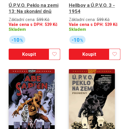
Ú.P.V.O. Peklo na zemi
Hellboy a Ú.P.V.O. 3 -
13: Na skonání dnů
1954
Základní cena:
599 Kč
Základní cena:
599 Kč
Vaše cena s DPH:
539
Kč
Vaše cena s DPH:
539
Kč
Skladem
Skladem
-10
-10
%
%
Koupit
Koupit