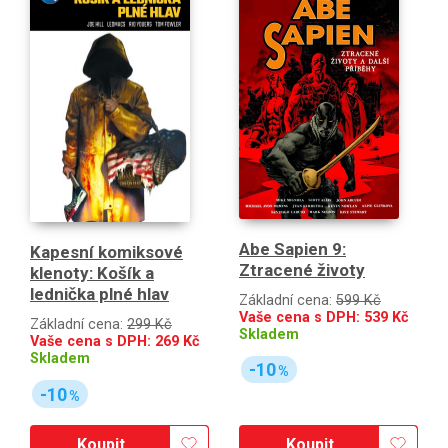
Abe Sapien 9:
Kapesní komiksové
Ztracené životy
klenoty: Košík a
lednička plné hlav
Základní cena:
599 Kč
Vaše cena s DPH:
539
Kč
Základní cena:
299 Kč
Skladem
Vaše cena s DPH:
269
Kč
Skladem
-10
%
-10
%
Koupit
Koupit