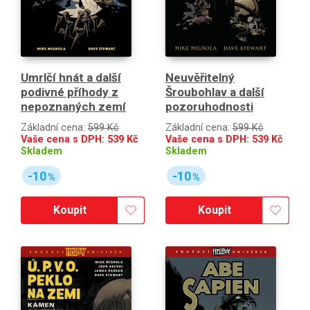
Umrlčí hnát a další
Neuvěřitelný
podivné příhody z
Šroubohlav a další
nepoznaných zemí
pozoruhodnosti
Základní cena:
599 Kč
Základní cena:
599 Kč
Vaše cena s DPH:
539
Kč
Vaše cena s DPH:
539
Kč
Skladem
Skladem
-10
-10
%
%
Koupit
Koupit