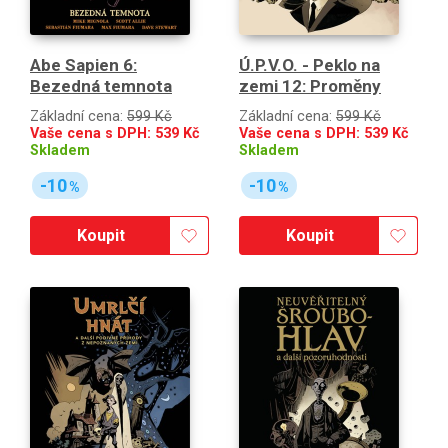
Abe Sapien 6:
Ú.P.V.O. - Peklo na
Bezedná temnota
zemi 12: Proměny
Základní cena:
599 Kč
Základní cena:
599 Kč
Vaše cena s DPH:
539
Kč
Vaše cena s DPH:
539
Kč
Skladem
Skladem
-10
-10
%
%
Koupit
Koupit