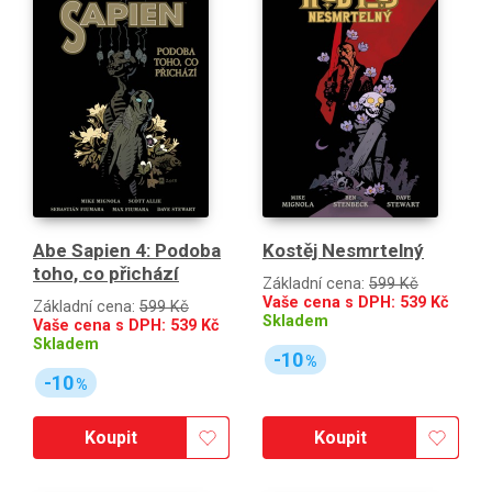
Abe Sapien 4: Podoba
Kostěj Nesmrtelný
toho, co přichází
Základní cena:
599 Kč
Vaše cena s DPH:
539
Kč
Základní cena:
599 Kč
Skladem
Vaše cena s DPH:
539
Kč
Skladem
-10
%
-10
%
Koupit
Koupit