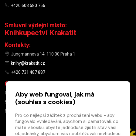
+420 603 580 756
Smluvní výdejní místo:
Knihkupectví Krakatit
Kontakty:
Jungmannova 14, 110 00 Praha 1
knihy@krakatit.cz
+420 731 487 887
Otevírací doba:
Aby web fungoval, jak má
PO–PÁ
9:30–18:30
(souhlas s cookies)
SO
10:00–13:00
NE
ZAVŘENO
Pro co nejlepší zážitek z procházení webu - aby
fungovalo vyhledávání, abychom si pamatovali, co
×
máte v košíku, abyste jednoduše zjistili stav vaší
objednávky, abychom vás neobtěžovali nevhodnou
Máte u nás již