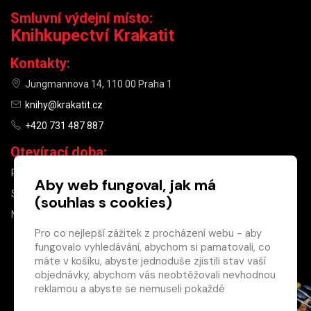
Smluvní výdejní místo:
Knihkupectví Krakatit
Kontakty:
Jungmannova 14, 110 00 Praha 1
knihy@krakatit.cz
+420 731 487 887
Otevírací doba:
PO–PÁ
9:30–18:30
Aby web fungoval, jak má
SO
10:00–13:00
(souhlas s cookies)
NE
ZAVŘENO
Pro co nejlepší zážitek z procházení webu - aby
fungovalo vyhledávání, abychom si pamatovali, co
×
máte v košíku, abyste jednoduše zjistili stav vaší
objednávky, abychom vás neobtěžovali nevhodnou
Máte u nás již
reklamou a abyste se nemuseli pokaždé
registrovaný
přihlašovat.
účet?