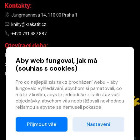
Kontakty:
Jungmannova 14, 110 00 Praha 1
knihy@krakatit.cz
+420 731 487 887
Otevírací doba:
PO–PÁ
9:30–18:30
Aby web fungoval, jak má
SO
10:00–13:00
(souhlas s cookies)
NE
ZAVŘENO
Pro co nejlepší zážitek z procházení webu - aby
fungovalo vyhledávání, abychom si pamatovali, co
×
máte v košíku, abyste jednoduše zjistili stav vaší
objednávky, abychom vás neobtěžovali nevhodnou
Máte u nás již
reklamou a abyste se nemuseli pokaždé
registrovaný
přihlašovat.
účet?
Proto od vás potřebujeme souhlas se
Přijmout vše
Nastavení
Registrací získáte slevu
zpracováním souborů cookies
, tj. malých souborů,
na zboží ve výši 15 %
které se dočasně ukládají ve vašem prohlížeči.
a další výhody.