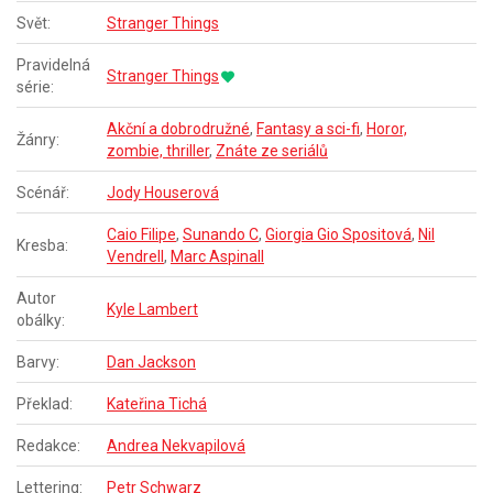
Svět:
Stranger Things
Pravidelná
Stranger Things
série:
Akční a dobrodružné
,
Fantasy a sci-fi
,
Horor,
Žánry:
zombie, thriller
,
Znáte ze seriálů
Scénář:
Jody Houserová
Caio Filipe
,
Sunando C
,
Giorgia Gio Spositová
,
Nil
Kresba:
Vendrell
,
Marc Aspinall
Autor
Kyle Lambert
obálky:
Barvy:
Dan Jackson
Překlad:
Kateřina Tichá
Redakce:
Andrea Nekvapilová
Lettering:
Petr Schwarz