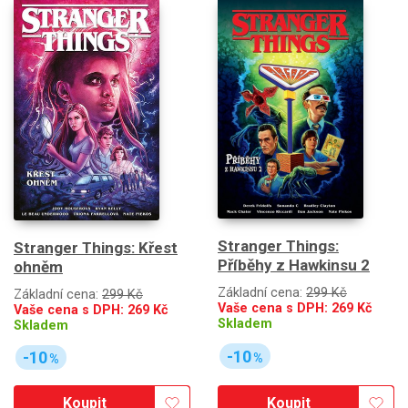
Stranger Things:
Stranger Things: Křest
Příběhy z Hawkinsu 2
ohněm
Základní cena:
299 Kč
Základní cena:
299 Kč
Vaše cena s DPH:
269
Kč
Vaše cena s DPH:
269
Kč
Skladem
Skladem
-10
-10
%
%
Koupit
Koupit