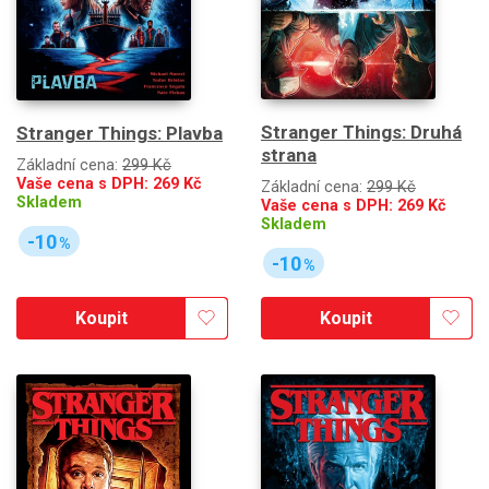
Stranger Things: Druhá
Stranger Things: Plavba
strana
Základní cena:
299 Kč
Vaše cena s DPH:
269
Kč
Základní cena:
299 Kč
Skladem
Vaše cena s DPH:
269
Kč
Skladem
-10
%
-10
%
Koupit
Koupit