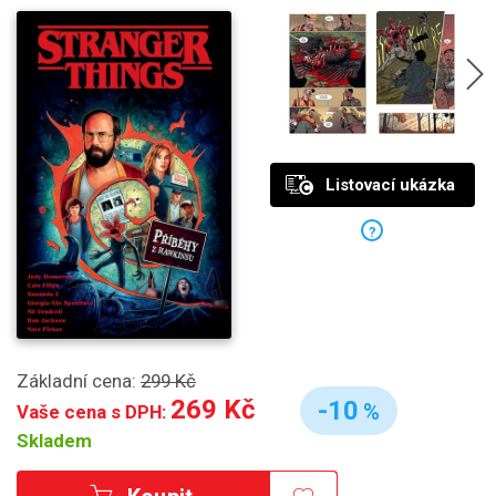
Listovací ukázka
?
Základní cena:
299 Kč
269 Kč
-10
%
Vaše cena s DPH:
Skladem