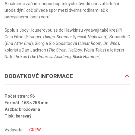
A nakonec začne z nepochopitelných důvodů uhnívat letošní
úroda dýní, což přivede spor mezi dvěma rodinami až k
pomyslnému bodu varu.
Spolu s Jody Houserovou se do Hawkinsu vydávají také kreslíři
Caio Filipe (
Stranger Things: Summer Special, Nightwing
), Sunando C
(
End After End
), Giorgia Gio Spositoová (
Lunar Room, Dr. Who
),
kolorista Dan Jackson (
The Strain, Hellboy: Weird Tales
) a letterer
Nate Piekos (
The Umbrella Academy, Black Hammer
).
DODATKOVÉ INFORMACE
Počet stran: 96
Formát: 168 × 258 mm
Vazba: brožovaná
Tisk: barevný
Vydavatel:
CREW