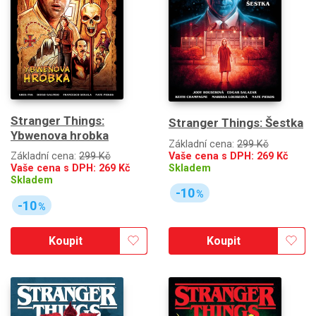
Stranger Things:
Stranger Things: Šestka
Ybwenova hrobka
Základní cena:
299 Kč
Vaše cena s DPH:
269
Kč
Základní cena:
299 Kč
Skladem
Vaše cena s DPH:
269
Kč
Skladem
-10
%
-10
%
Koupit
Koupit