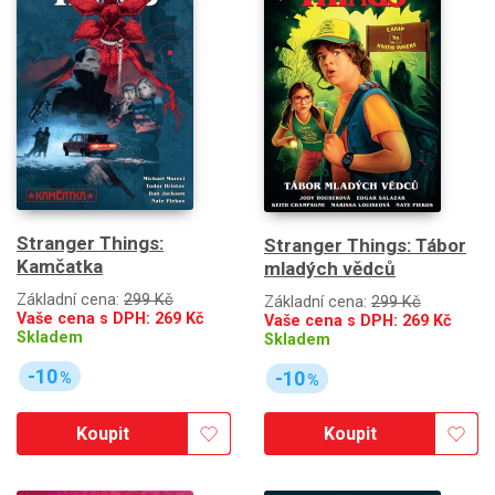
Stranger Things:
Stranger Things: Tábor
Kamčatka
mladých vědců
Základní cena:
299 Kč
Základní cena:
299 Kč
Vaše cena s DPH:
269
Kč
Vaše cena s DPH:
269
Kč
Skladem
Skladem
-10
-10
%
%
Koupit
Koupit