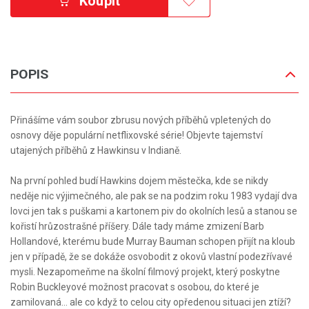
Koupit
POPIS
Přinášíme vám soubor zbrusu nových příběhů vpletených do
osnovy děje populární netflixovské série! Objevte tajemství
utajených příběhů z Hawkinsu v Indianě.
Na první pohled budí Hawkins dojem městečka, kde se nikdy
neděje nic výjimečného, ale pak se na podzim roku 1983 vydají dva
lovci jen tak s puškami a kartonem piv do okolních lesů a stanou se
kořistí hrůzostrašné příšery. Dále tady máme zmizení Barb
Hollandové, kterému bude Murray Bauman schopen přijít na kloub
jen v případě, že se dokáže osvobodit z okovů vlastní podezřívavé
mysli. Nezapomeňme na školní filmový projekt, který poskytne
Robin Buckleyové možnost pracovat s osobou, do které je
zamilovaná… ale co když to celou city opředenou situaci jen ztíží?