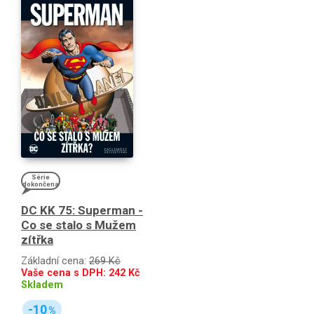
Série
dokončena
DC KK 75: Superman -
Co se stalo s Mužem
zítřka
Základní cena:
269 Kč
Vaše cena s DPH:
242
Kč
Skladem
-10
%