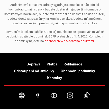
Zadáním své e-mailové adresy vyjadřujete souhlas s následující
komunikací z naší strany - budete dostávat nejnovější informace o
komiksových novinkách, budete mít možnost se účastnit našich soutěží,
budete dostávat pozvánky na komiksové akce, budete mít možnost
účastnit se i našich průzkumů, jak zlepšit místní trh s komiksy.
Potvrzením (stiskem tlačítka Odeslat) souhlasíte se zpracováním vašich
osobních údajů dle podmínek GDPR platných od 1. 4. 2026. Kompletní
podmínky najdete na
obchod.crew.cz/ochrana-soukromi
.
Doprava
Platba
Reklamace
Odstoupení od smlouvy
Obchodní podmínky
Kontakty
Webové stránky
Facebook
YouTube
Instagram
TikTok