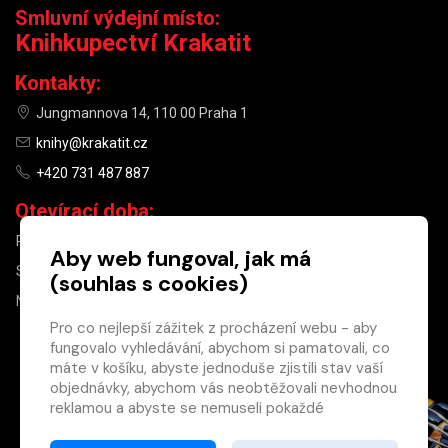
Smluvní výdejní místo:
Knihkupectví Krakatit
Kontakty:
Jungmannova 14, 110 00 Praha 1
knihy@krakatit.cz
+420 731 487 887
Otevírací doba:
PO–PÁ
9:30–18:30
Aby web fungoval, jak má
SO
10:00–13:00
(souhlas s cookies)
NE
ZAVŘENO
Pro co nejlepší zážitek z procházení webu - aby
fungovalo vyhledávání, abychom si pamatovali, co
×
máte v košíku, abyste jednoduše zjistili stav vaší
objednávky, abychom vás neobtěžovali nevhodnou
Máte u nás již
reklamou a abyste se nemuseli pokaždé
registrovaný
přihlašovat.
účet?