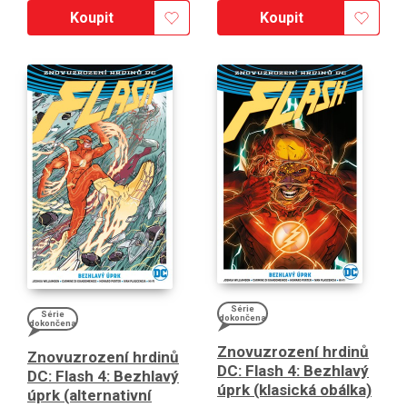
Koupit
Koupit
Série
Série
dokončena
dokončena
Znovuzrození hrdinů
Znovuzrození hrdinů
DC: Flash 4: Bezhlavý
DC: Flash 4: Bezhlavý
úprk (klasická obálka)
úprk (alternativní