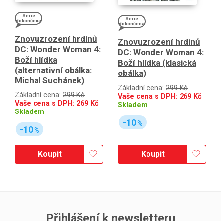
Série
Série
dokončena
dokončena
Znovuzrození hrdinů
Znovuzrození hrdinů
DC: Wonder Woman 4:
DC: Wonder Woman 4:
Boží hlídka
Boží hlídka (klasická
(alternativní obálka:
obálka)
Michal Suchánek)
Základní cena:
299 Kč
Základní cena:
299 Kč
Vaše cena s DPH:
269
Kč
Vaše cena s DPH:
269
Kč
Skladem
Skladem
-10
%
-10
%
Koupit
Koupit
Přihlášení k newsletteru