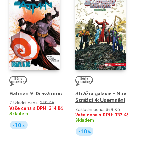
Série
Série
dokončena
dokončena
Strážci galaxie - Noví
Batman 9: Dravá moc
Strážci 4: Uzemněni
Základní cena:
349 Kč
Vaše cena s DPH:
314
Kč
Základní cena:
369 Kč
Skladem
Vaše cena s DPH:
332
Kč
Skladem
-10
%
-10
%