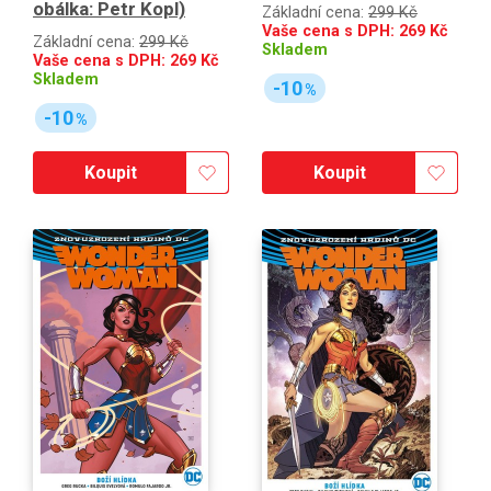
obálka: Petr Kopl)
Základní cena:
299 Kč
Vaše cena s DPH:
269
Kč
Základní cena:
299 Kč
Skladem
Vaše cena s DPH:
269
Kč
Skladem
-10
%
-10
%
Koupit
Koupit