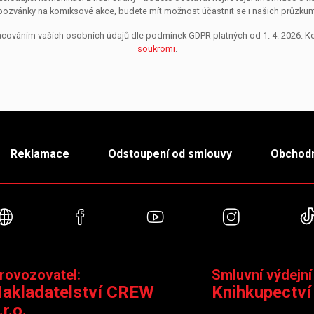
pozvánky na komiksové akce, budete mít možnost účastnit se i našich průzkumů, 
pracováním vašich osobních údajů dle podmínek GDPR platných od 1. 4. 2026. 
soukromi
.
Reklamace
Odstoupení od smlouvy
Obchodn
Webové stránky
Facebook
YouTube
Instagra
rovozovatel:
Smluvní výdejní
akladatelství CREW
Knihkupectví
.r.o.