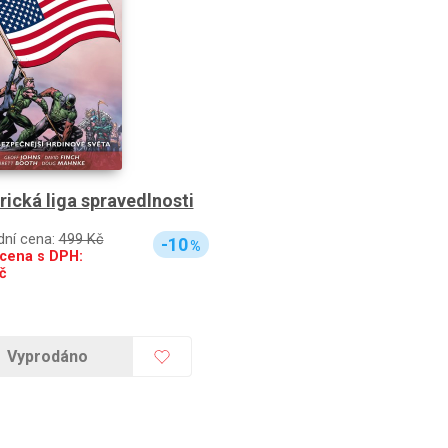
ická liga spravedlnosti
dní cena:
499 Kč
-10
%
cena s DPH:
č
Vyprodáno