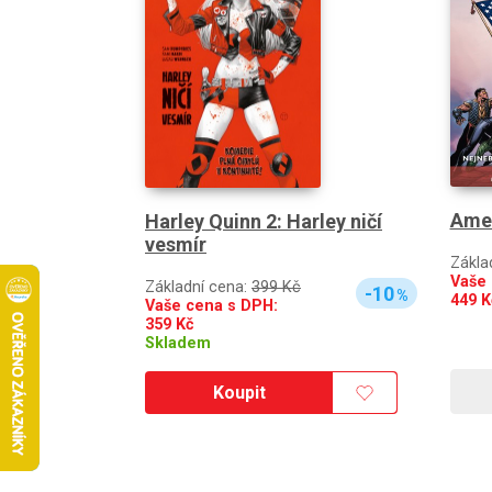
Amer
Harley Quinn 2: Harley ničí
vesmír
Zákla
Vaše 
Základní cena:
399 Kč
-10
%
449
K
Vaše cena s DPH:
359
Kč
Skladem
Koupit