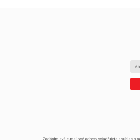
Zadáním své e-mailové adresy vyjadřujete souhlas s ná