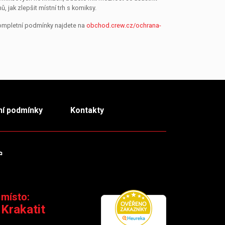
jak zlepšit místní trh s komiksy.
Kompletní podmínky najdete na
obchod.crew.cz/ochrana-
í podmínky
Kontakty
m
TikTok
 místo:
 Krakatit