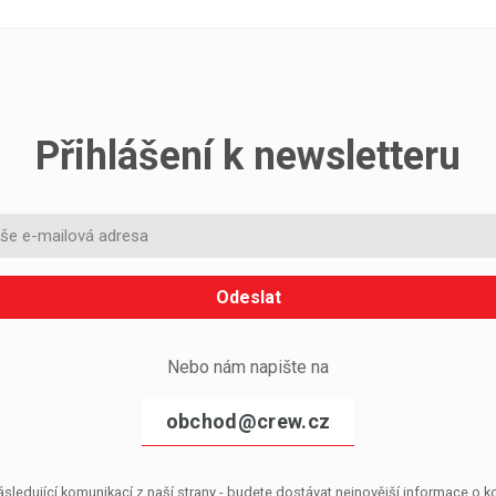
Přihlášení k newsletteru
Odeslat
Nebo nám napište na
obchod@crew.cz
sledující komunikací z naší strany - budete dostávat nejnovější informace o