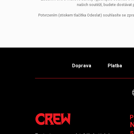
našich soutěží, budete dostávat 
Potvrzením (stiskem tlačítka Odeslat) souhlasíte se z
Doprava
Platba
P
N
s