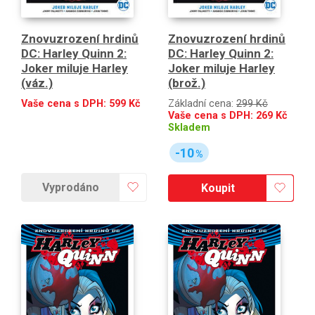
Znovuzrození hrdinů
Znovuzrození hrdinů
DC: Harley Quinn 2:
DC: Harley Quinn 2:
Joker miluje Harley
Joker miluje Harley
(váz.)
(brož.)
Vaše cena s DPH:
599
Kč
Základní cena:
299 Kč
Vaše cena s DPH:
269
Kč
Skladem
-10
%
Vyprodáno
Koupit