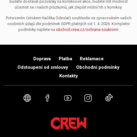
budete dostávat pozvánky na komiksové akce, budete mít možnost
účastnit se i našich průzkumů, jak zlepšit místní trh s komiksy.
Potvrzením (stiskem tlačítka Odeslat) souhlasíte se zpracováním vašich
osobních údajů dle podmínek GDPR platných od 1. 4. 2026. Kompletní
podmínky najdete na
obchod.crew.cz/ochrana-soukromi
.
Doprava
Platba
Reklamace
Odstoupení od smlouvy
Obchodní podmínky
Kontakty
Webové stránky
Facebook
YouTube
Instagram
TikTok