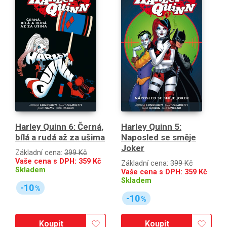
Harley Quinn 6: Černá,
Harley Quinn 5:
bílá a rudá až za ušima
Naposled se směje
Joker
Základní cena:
399 Kč
Vaše cena s DPH:
359
Kč
Základní cena:
399 Kč
Skladem
Vaše cena s DPH:
359
Kč
Skladem
-10
%
-10
%
Koupit
Koupit