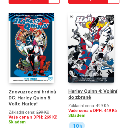
Harley Quinn 4: Volání
Znovuzrození hrdinů
do zbraně
DC: Harley Quinn 5:
Volte Harley!
Základní cena:
499 Kč
Vaše cena s DPH:
449
Kč
Základní cena:
299 Kč
Skladem
Vaše cena s DPH:
269
Kč
Skladem
-10
%