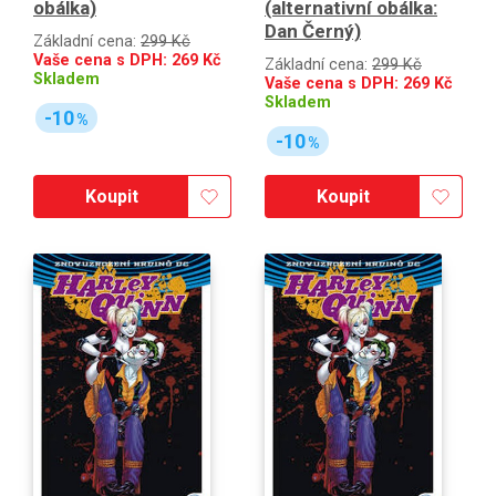
obálka)
(alternativní obálka:
Dan Černý)
Základní cena:
299 Kč
Vaše cena s DPH:
269
Kč
Základní cena:
299 Kč
Skladem
Vaše cena s DPH:
269
Kč
Skladem
-10
%
-10
%
Koupit
Koupit