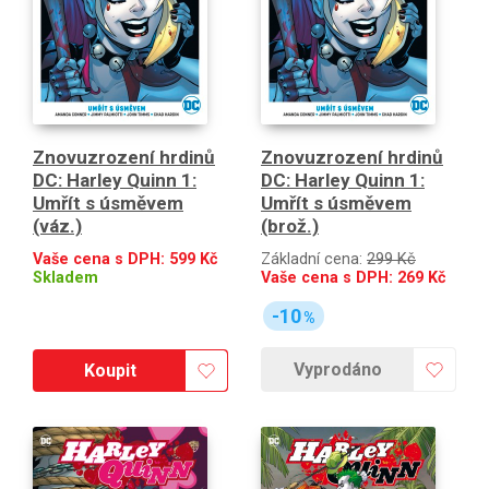
Znovuzrození hrdinů
Znovuzrození hrdinů
DC: Harley Quinn 1:
DC: Harley Quinn 1:
Umřít s úsměvem
Umřít s úsměvem
(váz.)
(brož.)
Vaše cena s DPH:
599
Kč
Základní cena:
299 Kč
Skladem
Vaše cena s DPH:
269
Kč
-10
%
Vyprodáno
Koupit