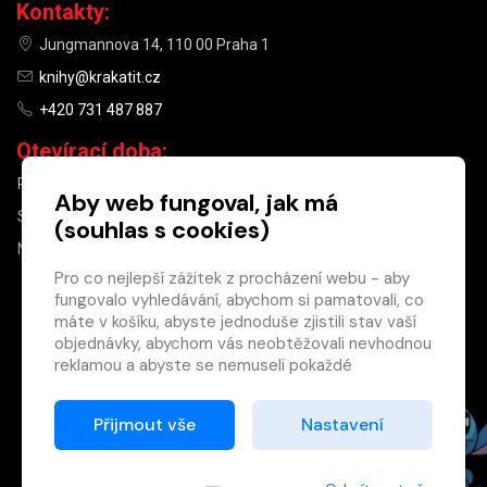
Kontakty:
Jungmannova 14, 110 00 Praha 1
knihy@krakatit.cz
+420 731 487 887
Otevírací doba:
PO–PÁ
9:30–18:30
Aby web fungoval, jak má
SO
10:00–13:00
(souhlas s cookies)
NE
ZAVŘENO
Pro co nejlepší zážitek z procházení webu - aby
fungovalo vyhledávání, abychom si pamatovali, co
×
máte v košíku, abyste jednoduše zjistili stav vaší
objednávky, abychom vás neobtěžovali nevhodnou
Máte u nás již
reklamou a abyste se nemuseli pokaždé
registrovaný
přihlašovat.
účet?
Proto od vás potřebujeme souhlas se
Přijmout vše
Nastavení
Registrací získáte slevu
zpracováním souborů cookies
, tj. malých souborů,
na zboží ve výši 15 %
které se dočasně ukládají ve vašem prohlížeči.
a další výhody.