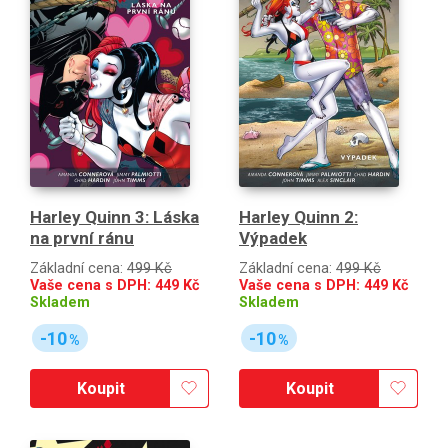
Harley Quinn 3: Láska
Harley Quinn 2:
na první ránu
Výpadek
Základní cena:
499 Kč
Základní cena:
499 Kč
Vaše cena s DPH:
449
Kč
Vaše cena s DPH:
449
Kč
Skladem
Skladem
-10
-10
%
%
Koupit
Koupit