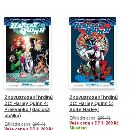
Znovuzrození hrdinů
Znovuzrození hrdinů
DC: Harley Quinn 4:
DC: Harley Quinn 5:
Překvápko (klasická
Volte Harley!
obálka)
Základní cena:
299 Kč
Vaše cena s DPH:
269
Kč
Základní cena:
299 Kč
Skladem
Vaše cena s DPH:
269
Kč