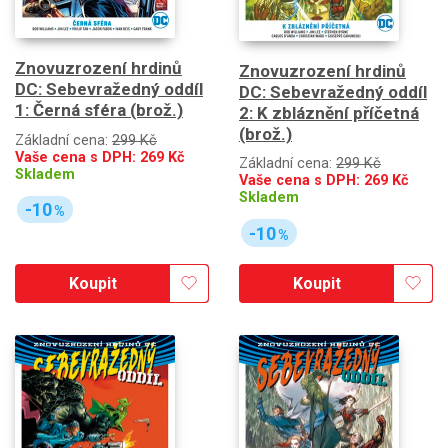
Znovuzrození hrdinů
Znovuzrození hrdinů
DC: Sebevražedný oddíl
DC: Sebevražedný oddíl
1: Černá sféra (brož.)
2: K zbláznění příčetná
(brož.)
Základní cena:
299 Kč
Vaše cena s DPH:
269
Kč
Základní cena:
299 Kč
Skladem
Vaše cena s DPH:
269
Kč
Skladem
-10
%
-10
%
Koupit
Koupit