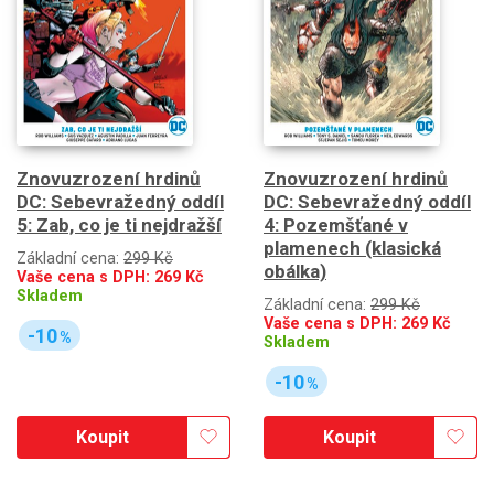
Znovuzrození hrdinů
Znovuzrození hrdinů
DC: Sebevražedný oddíl
DC: Sebevražedný oddíl
5: Zab, co je ti nejdražší
4: Pozemšťané v
plamenech (klasická
Základní cena:
299 Kč
obálka)
Vaše cena s DPH:
269
Kč
Skladem
Základní cena:
299 Kč
Vaše cena s DPH:
269
Kč
-10
%
Skladem
-10
%
Koupit
Koupit