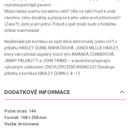
nejnebezpečnější pacient.
Může Harley svému bývalému věřit? (Ale no tak!) Pustí k vodě
všechno, čeho dosáhla, a připojí se k jeho válce proti příčetnosti?
(Zase?!) Jisté je jen jedno: Pokud ji opět zradí, bude z Koblížka
stříkat marmeláda!
Nejšílenější pár komiksu se opět dává dohromady (nebo ne?) v
příběhu HARLEY QUINN, KNIHA DRUHÁ: JOKER MILUJE HARLEY,
který vám přináší úspěšný tvůrčí tým AMANDA CONNEROVÁ,
JIMMY PALMIOTTI a JOHN TIMMS – a společně přispívají k
výbušným událostem ZNOVUZROZENÍ HRDINŮ DC! Obsahuje
příběhy z komiksů HARLEY QUINN č. 8–13.
DODATKOVÉ INFORMACE
Počet stran: 144
Formát: 168 × 258 mm
Vazba: brožovaná