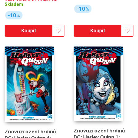
Skladem
-10
%
-10
%
Koupit
Koupit
Znovuzrození hrdinů
Znovuzrození hrdinů
DC: Harley Quinn 1:
DC: Harley Quinn 4: