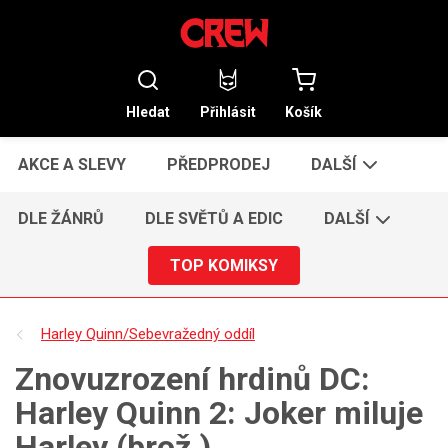
Hledat
Přihlásit
Košík
AKCE A SLEVY
PŘEDPRODEJ
DALŠÍ
DLE ŽÁNRŮ
DLE SVĚTŮ A EDIC
DALŠÍ
TOP KOMIKSY
Harley Quinn/Sebevražedný oddíl
Znovuzrození hrdinů DC:
Harley Quinn 2: Joker miluje
Harley (brož.)