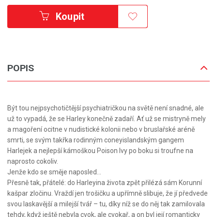
Koupit
POPIS
Být tou nejpsychotičtější psychiatričkou na světě není snadné, ale
už to vypadá, že se Harley konečně zadaří. Ať už se mistryně mely
a magoření ocitne v nudistické kolonii nebo v bruslařské aréně
smrti, se svým takřka rodinným coneyislandským gangem
Harlejek a nejlepší kámoškou Poison Ivy po boku si troufne na
naprosto cokoliv.
Jenže kdo se směje naposled…
Přesně tak, přátelé: do Harleyina života zpět přilézá sám Korunní
kašpar zločinu. Vraždí jen trošičku a upřímně slibuje, že jí předvede
svou laskavější a milejší tvář – tu, díky níž se do něj tak zamilovala
tehdy, když ještě nebyla cvok, ale cvokař, a on byl její romanticky