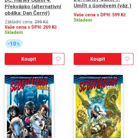
Umřít s úsměvem (váz.)
Překvápko (alternativní
obálka: Dan Černý)
Vaše cena s DPH:
599
Kč
Skladem
Základní cena:
299 Kč
Vaše cena s DPH:
269
Kč
Skladem
-10
%
Koupit
Koupit