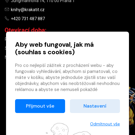
Jungmannova 14, 110 00 Praha 1
knihy@krakatit.cz
+420 731 487 887
Otevírací doba:
PO–PÁ
9:30–18:30
Aby web fungoval, jak má
SO
10:00–13:00
(souhlas s cookies)
NE
ZAVŘENO
Pro co nejlepší zážitek z procházení webu - aby
fungovalo vyhledávání, abychom si pamatovali, co
×
máte v košíku, abyste jednoduše zjistili stav vaší
objednávky, abychom vás neobtěžovali nevhodnou
Máte u nás již
reklamou a abyste se nemuseli pokaždé
registrovaný
přihlašovat.
účet?
Proto od vás potřebujeme souhlas se
Přijmout vše
Nastavení
Registrací získáte slevu
zpracováním souborů cookies
, tj. malých souborů,
na zboží ve výši 15 %
které se dočasně ukládají ve vašem prohlížeči.
a další výhody.
Děkujeme, že nám ho dáte a pomůžete nám tak
Odmítnout vše
Zásady cookies
web zlepšovat.
Registrovat