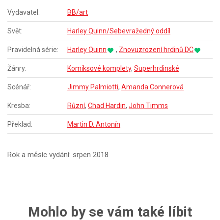
Vydavatel:
BB/art
Svět:
Harley Quinn/Sebevražedný oddíl
Pravidelná série:
Harley Quinn
,
Znovuzrození hrdinů DC
Žánry:
Komiksové komplety
,
Superhrdinské
Scénář:
Jimmy Palmiotti
,
Amanda Connerová
Kresba:
Různí
,
Chad Hardin
,
John Timms
Překlad:
Martin D. Antonín
Rok a měsíc vydání: srpen 2018
Mohlo by se vám také líbit