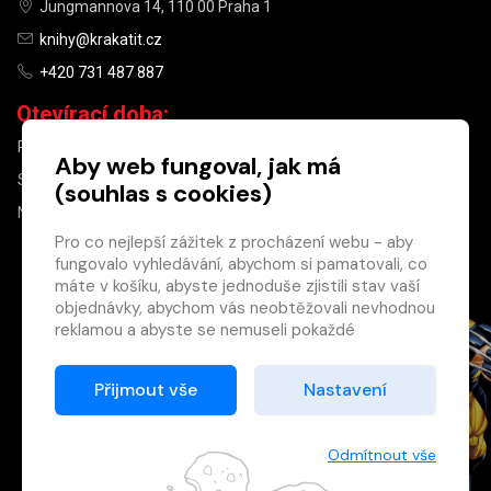
Jungmannova 14, 110 00 Praha 1
knihy@krakatit.cz
+420 731 487 887
Otevírací doba:
PO–PÁ
9:30–18:30
Aby web fungoval, jak má
SO
10:00–13:00
(souhlas s cookies)
NE
ZAVŘENO
Pro co nejlepší zážitek z procházení webu - aby
fungovalo vyhledávání, abychom si pamatovali, co
×
máte v košíku, abyste jednoduše zjistili stav vaší
objednávky, abychom vás neobtěžovali nevhodnou
Máte u nás již
reklamou a abyste se nemuseli pokaždé
registrovaný
přihlašovat.
účet?
Proto od vás potřebujeme souhlas se
Přijmout vše
Nastavení
Registrací získáte slevu
zpracováním souborů cookies
, tj. malých souborů,
na zboží ve výši 15 %
které se dočasně ukládají ve vašem prohlížeči.
a další výhody.
Děkujeme, že nám ho dáte a pomůžete nám tak
Odmítnout vše
Zásady cookies
web zlepšovat.
Registrovat