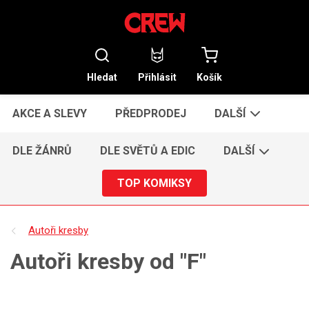
Hledat
Přihlásit
Košík
AKCE A SLEVY
PŘEDPRODEJ
DALŠÍ
DLE ŽÁNRŮ
DLE SVĚTŮ A EDIC
DALŠÍ
TOP KOMIKSY
Autoři kresby
Autoři kresby od "F"