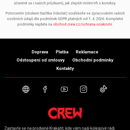
účastnit se i našich průzkumů, jak zlepšit místní trh s komiksy.
Potvrzením (stiskem tlačítka Odeslat) souhlasíte se zpracováním vašich
osobních údajů dle podmínek GDPR platných od 1. 4. 2026. Kompletní
podmínky najdete na
obchod.crew.cz/ochrana-soukromi
.
Doprava
Platba
Reklamace
Odstoupení od smlouvy
Obchodní podmínky
Kontakty
Webové stránky
Facebook
YouTube
Instagram
TikTok
Zastavte se na prodejně Krakatit, kde vám naši kolegové rádi