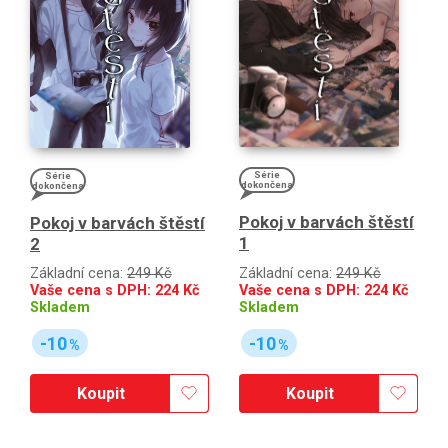
Série
Série
dokončena
dokončena
Pokoj v barvách štěstí
Pokoj v barvách štěstí
1
2
Základní cena:
249 Kč
Základní cena:
249 Kč
Vaše cena s DPH:
224
Kč
Vaše cena s DPH:
224
Kč
Skladem
Skladem
-10
-10
%
%
Koupit
Koupit