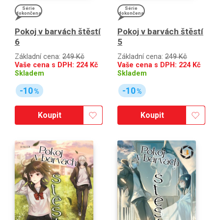
Série
Série
dokončena
dokončena
Pokoj v barvách štěstí
Pokoj v barvách štěstí
6
5
Základní cena:
249 Kč
Základní cena:
249 Kč
Vaše cena s DPH:
224
Kč
Vaše cena s DPH:
224
Kč
Skladem
Skladem
-10
-10
%
%
Koupit
Koupit