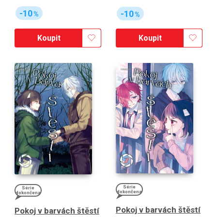
-10
-10
%
%
Koupit
Koupit
Série
Série
dokončena
dokončena
Pokoj v barvách štěstí
Pokoj v barvách štěstí