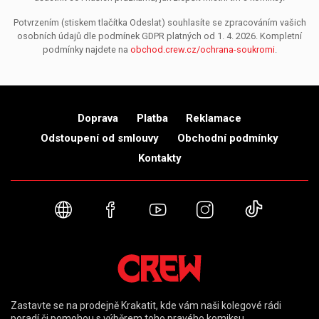
Potvrzením (stiskem tlačítka Odeslat) souhlasíte se zpracováním vašich
osobních údajů dle podmínek GDPR platných od 1. 4. 2026. Kompletní
podmínky najdete na
obchod.crew.cz/ochrana-soukromi
.
Doprava
Platba
Reklamace
Odstoupení od smlouvy
Obchodní podmínky
Kontakty
Webové stránky
Facebook
YouTube
Instagram
TikTok
Zastavte se na prodejně Krakatit, kde vám naši kolegové rádi
poradí či pomohou s výběrem toho pravého komiksu.