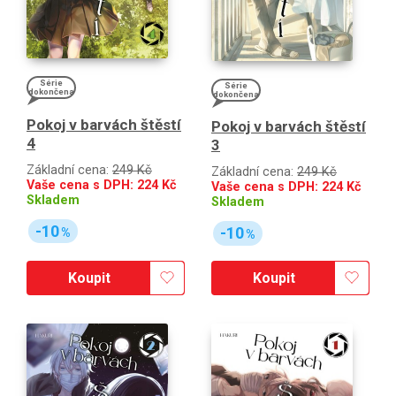
Série
Série
dokončena
dokončena
Pokoj v barvách štěstí
Pokoj v barvách štěstí
4
3
Základní cena:
249 Kč
Základní cena:
249 Kč
Vaše cena s DPH:
224
Kč
Vaše cena s DPH:
224
Kč
Skladem
Skladem
-10
-10
%
%
Koupit
Koupit