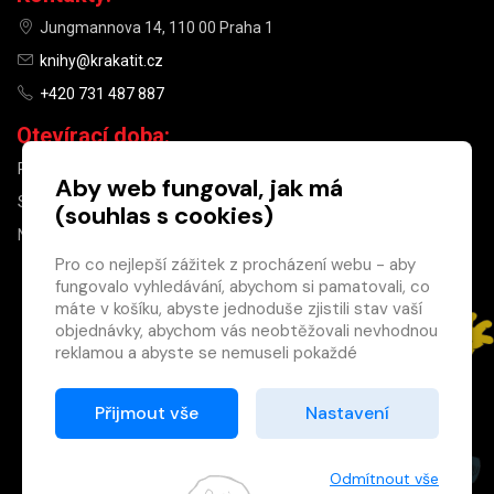
Jungmannova 14, 110 00 Praha 1
knihy@krakatit.cz
+420 731 487 887
Otevírací doba:
PO–PÁ
9:30–18:30
Aby web fungoval, jak má
SO
10:00–13:00
(souhlas s cookies)
NE
ZAVŘENO
Pro co nejlepší zážitek z procházení webu - aby
fungovalo vyhledávání, abychom si pamatovali, co
×
máte v košíku, abyste jednoduše zjistili stav vaší
objednávky, abychom vás neobtěžovali nevhodnou
Máte u nás již
reklamou a abyste se nemuseli pokaždé
registrovaný
přihlašovat.
účet?
Proto od vás potřebujeme souhlas se
Přijmout vše
Nastavení
Registrací získáte slevu
zpracováním souborů cookies
, tj. malých souborů,
na zboží ve výši 15 %
které se dočasně ukládají ve vašem prohlížeči.
a další výhody.
Děkujeme, že nám ho dáte a pomůžete nám tak
Odmítnout vše