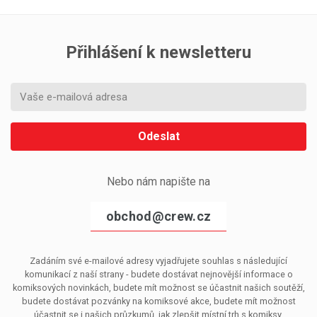
Přihlášení k newsletteru
Odeslat
Nebo nám napište na
obchod@crew.cz
Zadáním své e-mailové adresy vyjadřujete souhlas s následující
komunikací z naší strany - budete dostávat nejnovější informace o
komiksových novinkách, budete mít možnost se účastnit našich soutěží,
budete dostávat pozvánky na komiksové akce, budete mít možnost
účastnit se i našich průzkumů, jak zlepšit místní trh s komiksy.