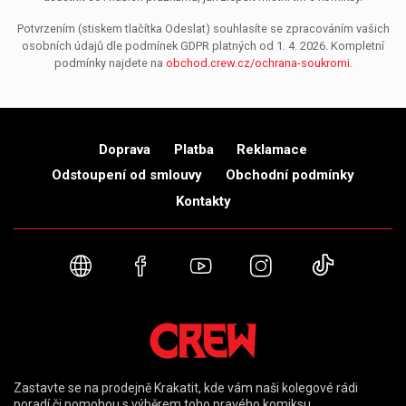
Potvrzením (stiskem tlačítka Odeslat) souhlasíte se zpracováním vašich
osobních údajů dle podmínek GDPR platných od 1. 4. 2026. Kompletní
podmínky najdete na
obchod.crew.cz/ochrana-soukromi
.
Doprava
Platba
Reklamace
Odstoupení od smlouvy
Obchodní podmínky
Kontakty
Webové stránky
Facebook
YouTube
Instagram
TikTok
Zastavte se na prodejně Krakatit, kde vám naši kolegové rádi
poradí či pomohou s výběrem toho pravého komiksu.