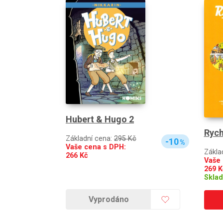
Hubert & Hugo 2
Rychl
Základní cena:
295 Kč
-10
%
Vaše cena s DPH:
Zákla
266
Kč
Vaše 
269
K
Skla
Vyprodáno