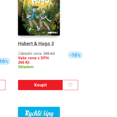
Hubert & Hugo 3
Základní cena:
295 Kč
-10
%
Vaše cena s DPH:
10
%
266
Kč
Skladem
Koupit