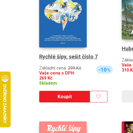
Hube
Rychlé šípy, sešit číslo 7
Zákla
Vaše 
Základní cena:
299 Kč
-10
310
K
%
Vaše cena s DPH:
269
Kč
Skladem
Koupit