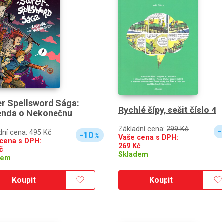
r Spellsword Sága:
Rychlé šípy, sešit číslo 4
enda o Nekonečnu
Základní cena:
299 Kč
-
dní cena:
495 Kč
-10
%
Vaše cena s DPH:
cena s DPH:
269
Kč
č
Skladem
dem
Koupit
Koupit