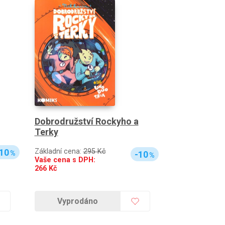
Dobrodružství Rockyho a
Terky
10
Základní cena:
295 Kč
%
-10
%
Vaše cena s DPH:
266
Kč
Vyprodáno