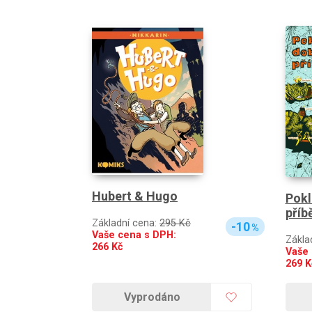
Hubert & Hugo
Pokl
příb
Základní cena:
295 Kč
-10
%
Vaše cena s DPH:
Zákla
266
Kč
Vaše 
269
K
Vyprodáno