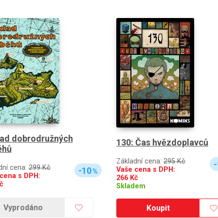
ad dobrodružných
130: Čas hvězdoplavců
ěhů
Základní cena:
295 Kč
-
dní cena:
299 Kč
-10
Vaše cena s DPH:
%
cena s DPH:
266
Kč
č
Skladem
Vyprodáno
Koupit