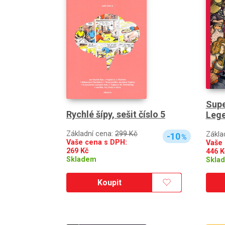
Supe
Rychlé šípy, sešit číslo 5
Leg
Základní cena:
299 Kč
Zákla
-10
%
Vaše cena s DPH:
Vaše 
269
Kč
446
K
Skladem
Skla
Koupit