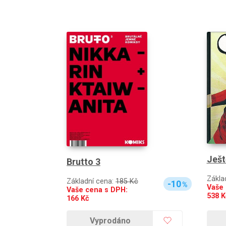
Ješt
Brutto 3
Zákla
Základní cena:
185 Kč
-10
%
Vaše 
Vaše cena s DPH:
538
K
166
Kč
Vyprodáno