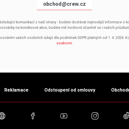
obchod@crew.cz
sledující komunikací z naší strany - budete dostávat nejnovější informace o
pozvánky na komiksové akce, budete mít možnost účastnit se i našich průzkumů, 
pracováním vašich osobních údajů dle podmínek GDPR platných od 1. 4. 2026. 
soukromi
.
Reklamace
Odstoupení od smlouvy
Obchodn
Webové stránky
Facebook
YouTube
Instagra