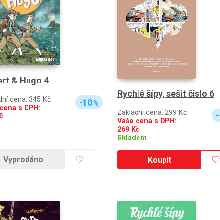
rt & Hugo 4
Rychlé šípy, sešit číslo 6
dní cena:
345 Kč
-10
%
cena s DPH:
Základní cena:
299 Kč
-
č
Vaše cena s DPH:
269
Kč
Skladem
Vyprodáno
Koupit