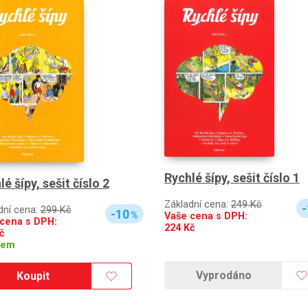
Rychlé šípy, sešit číslo 1
é šípy, sešit číslo 2
Základní cena:
249 Kč
-
dní cena:
299 Kč
-10
%
Vaše cena s DPH:
cena s DPH:
224
Kč
č
dem
Vyprodáno
Koupit