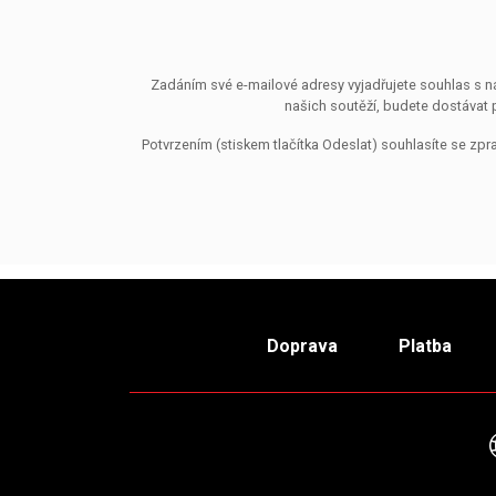
Zadáním své e-mailové adresy vyjadřujete souhlas s ná
našich soutěží, budete dostávat 
Potvrzením (stiskem tlačítka Odeslat) souhlasíte se z
Doprava
Platba