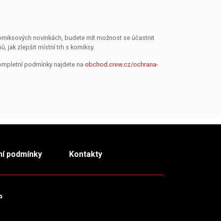
 komiksových novinkách, budete mít možnost se účastnit
jak zlepšit místní trh s komiksy.
Kompletní podmínky najdete na
obchod.crew.cz/ochrana-
í podmínky
Kontakty
m
TikTok