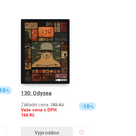
10
%
130: Odysea
Základní cena:
185 Kč
-10
%
Vaše cena s DPH:
166
Kč
Vyprodáno