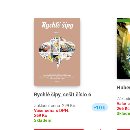
Huber
Rychlé šípy, sešit číslo 6
Základ
Vaše c
Základní cena:
299 Kč
-10
%
266
Kč
Vaše cena s DPH:
Sklad
269
Kč
Skladem