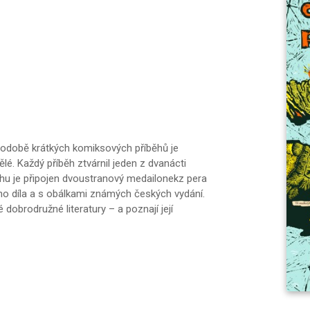
odobě krátkých komiksových příběhů je
ělé. Každý příběh ztvárnil jeden z dvanácti
běhu je připojen dvoustranový medailonekz pera
ho díla a s obálkami známých českých vydání.
dobrodružné literatury – a poznají její