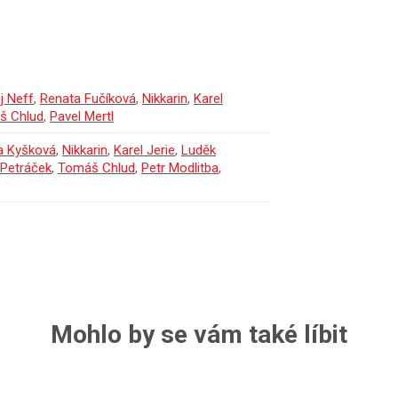
j Neff
,
Renata Fučíková
,
Nikkarin
,
Karel
š Chlud
,
Pavel Mertl
a Kyšková
,
Nikkarin
,
Karel Jerie
,
Luděk
í Petráček
,
Tomáš Chlud
,
Petr Modlitba
,
Mohlo by se vám také líbit