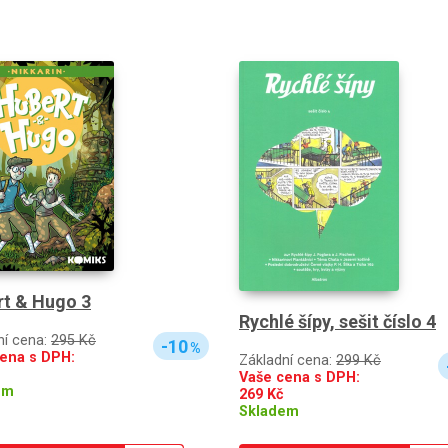
t & Hugo 3
Rychlé šípy, sešit číslo 4
ní cena:
295 Kč
-10
%
ena s DPH:
Základní cena:
299 Kč
Vaše cena s DPH:
em
269
Kč
Skladem