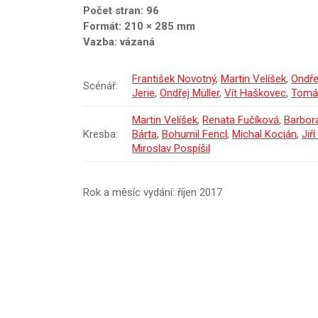
Počet stran: 96
Formát: 210 × 285 mm
Vazba: vázaná
František Novotný
,
Martin Velíšek
,
Ondře
Scénář:
Jerie
,
Ondřej Müller
,
Vít Haškovec
,
Tomá
Martin Velíšek
,
Renata Fučíková
,
Barbor
Kresba:
Bárta
,
Bohumil Fencl
,
Michal Kocián
,
Jiř
Miroslav Pospíšil
Rok a měsíc vydání: říjen 2017