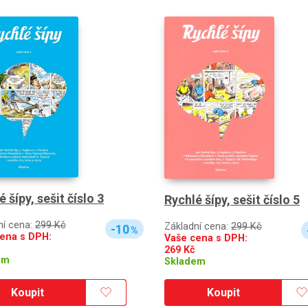
 šípy, sešit číslo 3
Rychlé šípy, sešit číslo 5
ní cena:
299 Kč
Základní cena:
299 Kč
-10
%
ena s DPH:
Vaše cena s DPH:
269
Kč
em
Skladem
Koupit
Koupit