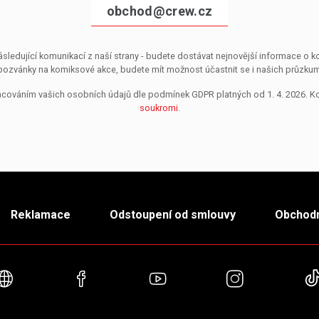
obchod@crew.cz
sledující komunikací z naší strany - budete dostávat nejnovější informace o
pozvánky na komiksové akce, budete mít možnost účastnit se i našich průzkumů, 
pracováním vašich osobních údajů dle podmínek GDPR platných od 1. 4. 2026. 
soukromi
.
Reklamace
Odstoupení od smlouvy
Obchodn
Webové stránky
Facebook
YouTube
Instagra