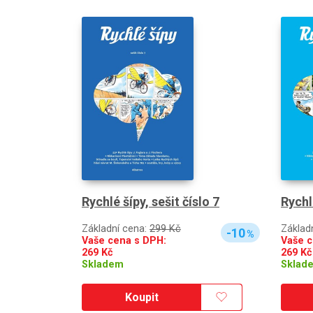
Rychlé šípy, sešit číslo 7
Rychlé
Základní cena:
299 Kč
Základ
-10
%
Vaše cena s DPH:
Vaše c
269
Kč
269
Kč
Skladem
Sklad
Koupit