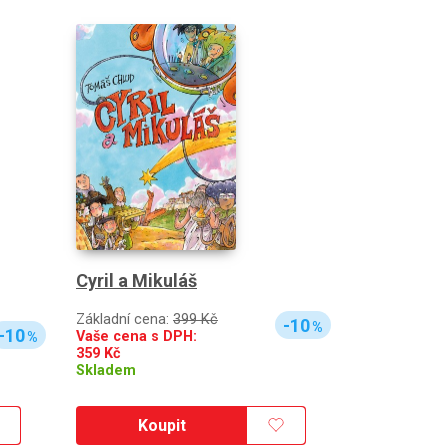
Cyril a Mikuláš
Základní cena:
399 Kč
-10
%
-10
Vaše cena s DPH:
%
359
Kč
Skladem
Koupit