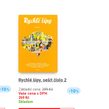
Rychlé šípy, sešit číslo 2
-10
Základní cena:
299 Kč
%
-10
%
Vaše cena s DPH:
269
Kč
Skladem