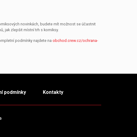
 komiksových novinkách, budete mít možnost se účastnit
jak zlepšit místní trh s komiksy.
Kompletní podmínky najdete na
obchod.crew.cz/ochrana-
í podmínky
Kontakty
m
TikTok