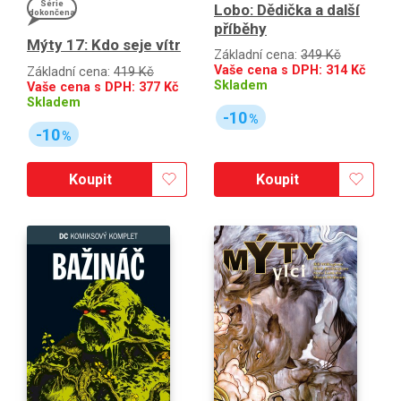
Série
Lobo: Dědička a další
dokončena
příběhy
Mýty 17: Kdo seje vítr
Základní cena:
349 Kč
Vaše cena s DPH:
314
Kč
Základní cena:
419 Kč
Skladem
Vaše cena s DPH:
377
Kč
Skladem
-10
%
-10
%
Koupit
Koupit