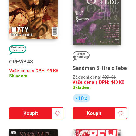
Poštovné
zdarma
Série
dokončena
CREW² 48
Sandman 5: Hra o tebe
Vaše cena s DPH:
99
Kč
Skladem
Základní cena:
489 Kč
Vaše cena s DPH:
440
Kč
Skladem
-10
%
Koupit
Koupit