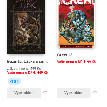
Crew 13
Bažináč: Láska a smrt
Vaše cena s DPH:
99
Kč
Základní cena:
499 Kč
Vaše cena s DPH:
449
Kč
-10
%
Vyprodáno
Vyprodáno