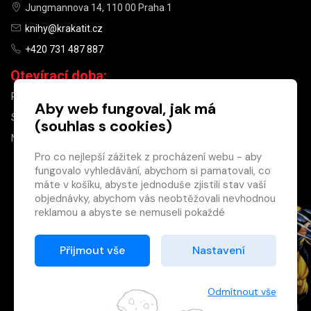
Jungmannova 14, 110 00 Praha 1
knihy@krakatit.cz
+420 731 487 887
Otevírací doba:
PO–PÁ
9:30–18:30
Aby web fungoval, jak má
SO
10:00–13:00
(souhlas s cookies)
NE
ZAVŘENO
Pro co nejlepší zážitek z procházení webu - aby
fungovalo vyhledávání, abychom si pamatovali, co
×
máte v košíku, abyste jednoduše zjistili stav vaší
objednávky, abychom vás neobtěžovali nevhodnou
Máte u nás již
reklamou a abyste se nemuseli pokaždé
registrovaný
přihlašovat.
účet?
Proto od vás potřebujeme souhlas se
Přijmout vše
Nastavení
Registrací získáte slevu
zpracováním souborů cookies
, tj. malých souborů,
na zboží ve výši 15 %
které se dočasně ukládají ve vašem prohlížeči.
a další výhody.
Děkujeme, že nám ho dáte a pomůžete nám tak
Odmítnout vše
Zásady cookies
web zlepšovat.
Registrovat