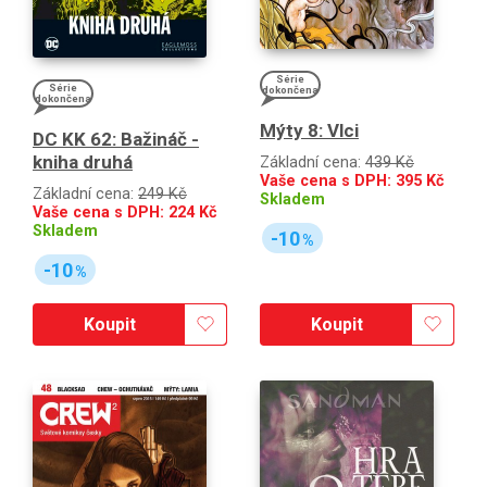
Série
Série
dokončena
dokončena
Mýty 8: Vlci
DC KK 62: Bažináč -
kniha druhá
Základní cena:
439 Kč
Vaše cena s DPH:
395
Kč
Základní cena:
249 Kč
Skladem
Vaše cena s DPH:
224
Kč
Skladem
-10
%
-10
%
Koupit
Koupit