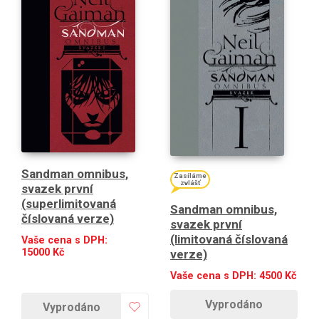
Sandman omnibus,
Zasíláme
zvlášť
svazek první
(superlimitovaná
Sandman omnibus,
číslovaná verze)
svazek první
(limitovaná číslovaná
Vaše cena s DPH:
15000
Kč
verze)
Vaše cena s DPH:
4500
Kč
Vyprodáno
Vyprodáno