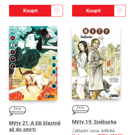
Koupit
Koupit
Série
Série
dokončena
dokončena
Mýty 19: Sněhurka
Mýty 21: A žili šťastně
až do smrti
Základní cena:
549 Kč