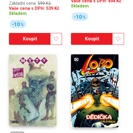
Vaše cena s DPH:
494
Kč
Základní cena:
599 Kč
Skladem
Vaše cena s DPH:
539
Kč
Skladem
-10
%
-10
%
Koupit
Koupit