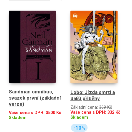
Sandman omnibus,
Lobo: Jízda smrti a
svazek první (základní
další příběhy
verze)
Základní cena:
369 Kč
Vaše cena s DPH:
332
Kč
Vaše cena s DPH:
3500
Kč
Skladem
Skladem
-10
%