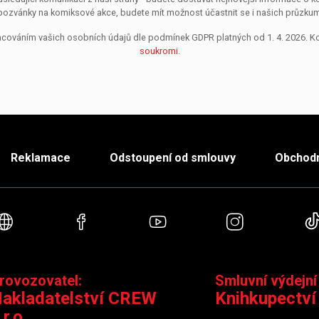
pozvánky na komiksové akce, budete mít možnost účastnit se i našich průzkumů, 
pracováním vašich osobních údajů dle podmínek GDPR platných od 1. 4. 2026. 
soukromi
.
Reklamace
Odstoupení od smlouvy
Obchodn
Webové stránky
Facebook
YouTube
Instagra
rovozovatel:
Smluvní výdejní
akladatelství CREW
Knihkupectví
.r.o.