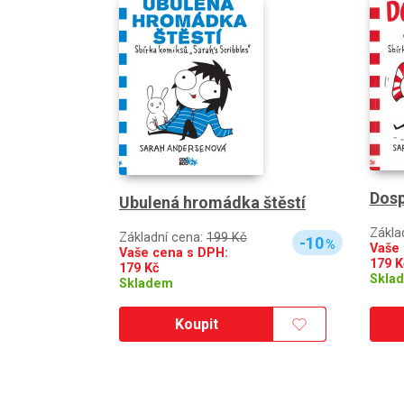
Dosp
Ubulená hromádka štěstí
Zákla
Základní cena:
199 Kč
-10
%
Vaše 
Vaše cena s DPH:
179
K
179
Kč
Skla
Skladem
Koupit