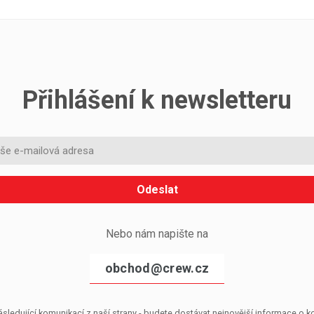
Přihlášení k newsletteru
Odeslat
Nebo nám napište na
obchod@crew.cz
sledující komunikací z naší strany - budete dostávat nejnovější informace o