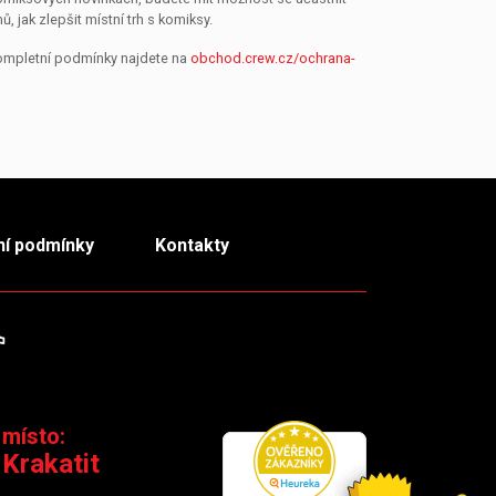
jak zlepšit místní trh s komiksy.
Kompletní podmínky najdete na
obchod.crew.cz/ochrana-
í podmínky
Kontakty
m
TikTok
 místo:
 Krakatit