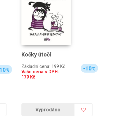
Kočky útočí
Základní cena:
199 Kč
-10
10
%
%
Vaše cena s DPH:
179
Kč
Vyprodáno