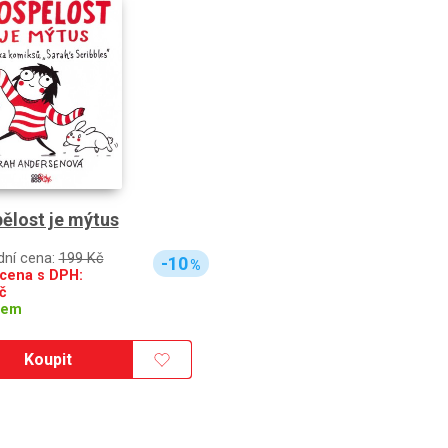
ělost je mýtus
dní cena:
199 Kč
-10
%
cena s DPH:
č
dem
Koupit