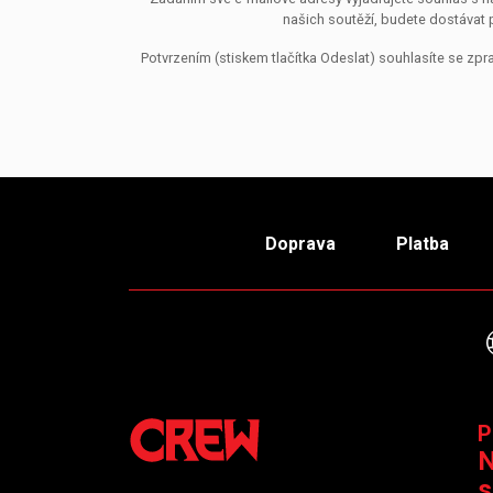
našich soutěží, budete dostávat 
Potvrzením (stiskem tlačítka Odeslat) souhlasíte se z
Doprava
Platba
P
N
s