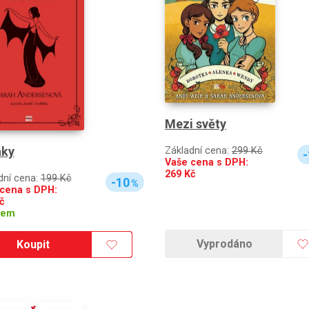
Mezi světy
áky
Základní cena:
299 Kč
-
Vaše cena s DPH:
269
Kč
dní cena:
199 Kč
-10
%
cena s DPH:
č
dem
Vyprodáno
Koupit