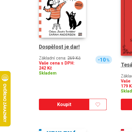
Dospělost je dar!
Základní cena:
269 Kč
-10
%
Vaše cena s DPH:
Tes
242
Kč
Skladem
Zákla
Vaše 
179
K
Skla
Koupit