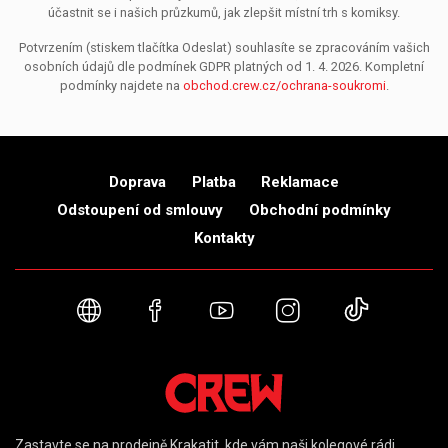
účastnit se i našich průzkumů, jak zlepšit místní trh s komiksy.
Potvrzením (stiskem tlačítka Odeslat) souhlasíte se zpracováním vašich
osobních údajů dle podmínek GDPR platných od 1. 4. 2026. Kompletní
podmínky najdete na
obchod.crew.cz/ochrana-soukromi
.
Doprava
Platba
Reklamace
Odstoupení od smlouvy
Obchodní podmínky
Kontakty
Webové stránky
Facebook
YouTube
Instagram
TikTok
Zastavte se na prodejně Krakatit, kde vám naši kolegové rádi