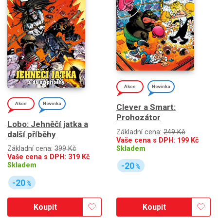
Akce
Novinka
Akce
Novinka
Clever a Smart:
Prohozátor
Lobo: Jehněčí jatka a
Základní cena:
249 Kč
další příběhy
Vaše cena s DPH:
199
Kč
Skladem
Základní cena:
399 Kč
Vaše cena s DPH:
319
Kč
-20
Skladem
%
-20
%
Koupit
Koupit