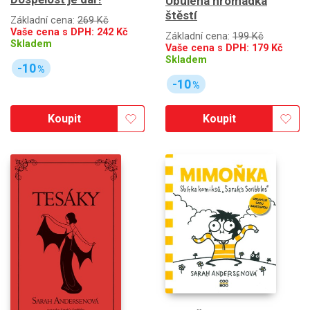
Ubulená hromádka
štěstí
Základní cena:
269 Kč
Vaše cena s DPH:
242
Kč
Základní cena:
199 Kč
Skladem
Vaše cena s DPH:
179
Kč
Skladem
-10
%
-10
%
Koupit
Koupit