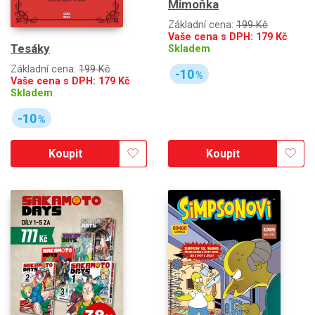
Mimoňka
Základní cena:
199 Kč
Vaše cena s DPH:
179
Kč
Tesáky
Skladem
Základní cena:
199 Kč
-10
%
Vaše cena s DPH:
179
Kč
Skladem
-10
%
Koupit
Koupit