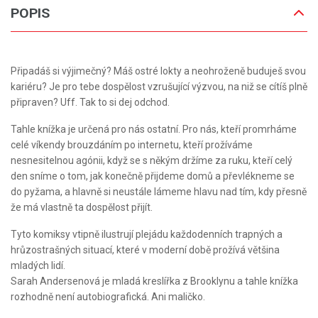
POPIS
Připadáš si výjimečný? Máš ostré lokty a neohroženě buduješ svou
kariéru? Je pro tebe dospělost vzrušující výzvou, na niž se cítíš plně
připraven? Uff. Tak to si dej odchod.
Tahle knížka je určená pro nás ostatní. Pro nás, kteří promrháme
celé víkendy brouzdáním po internetu, kteří prožíváme
nesnesitelnou agónii, když se s někým držíme za ruku, kteří celý
den sníme o tom, jak konečně přijdeme domů a převlékneme se
do pyžama, a hlavně si neustále lámeme hlavu nad tím, kdy přesně
že má vlastně ta dospělost přijít.
Tyto komiksy vtipně ilustrují plejádu každodenních trapných a
hrůzostrašných situací, které v moderní době prožívá většina
mladých lidí.
Sarah Andersenová je mladá kreslířka z Brooklynu a tahle knížka
rozhodně není autobiografická. Ani maličko.