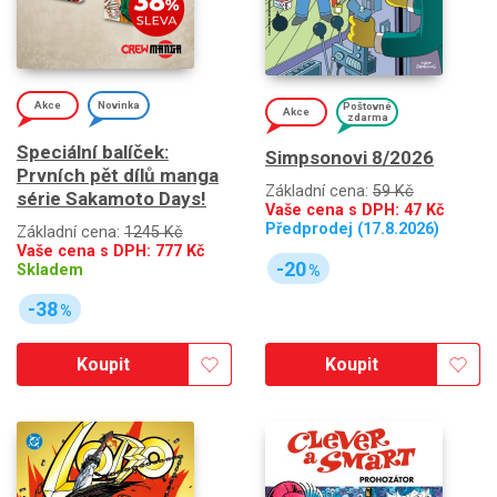
Akce
Novinka
Poštovné
Akce
zdarma
Speciální balíček:
Simpsonovi 8/2026
Prvních pět dílů manga
Základní cena:
59 Kč
série Sakamoto Days!
Vaše cena s DPH:
47
Kč
Předprodej (17.8.2026)
Základní cena:
1245 Kč
Vaše cena s DPH:
777
Kč
-20
Skladem
%
-38
%
Koupit
Koupit