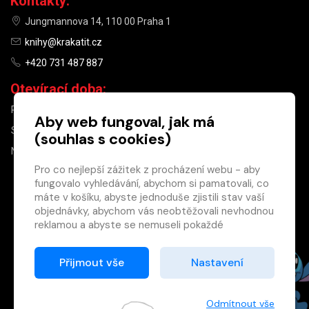
Kontakty:
Jungmannova 14, 110 00 Praha 1
knihy@krakatit.cz
+420 731 487 887
Otevírací doba:
PO–PÁ
9:30–18:30
Aby web fungoval, jak má
SO
10:00–13:00
(souhlas s cookies)
NE
ZAVŘENO
Pro co nejlepší zážitek z procházení webu - aby
fungovalo vyhledávání, abychom si pamatovali, co
×
máte v košíku, abyste jednoduše zjistili stav vaší
objednávky, abychom vás neobtěžovali nevhodnou
Máte u nás již
reklamou a abyste se nemuseli pokaždé
registrovaný
přihlašovat.
účet?
Proto od vás potřebujeme souhlas se
Přijmout vše
Nastavení
Registrací získáte slevu
zpracováním souborů cookies
, tj. malých souborů,
na zboží ve výši 15 %
které se dočasně ukládají ve vašem prohlížeči.
a další výhody.
Děkujeme, že nám ho dáte a pomůžete nám tak
Odmítnout vše