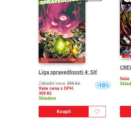
CRE
Liga spravedlnosti 4: Síť
Vaše
Základní cena:
399 Kč
Skla
-10
%
Vaše cena s DPH:
359
Kč
Skladem
Koupit