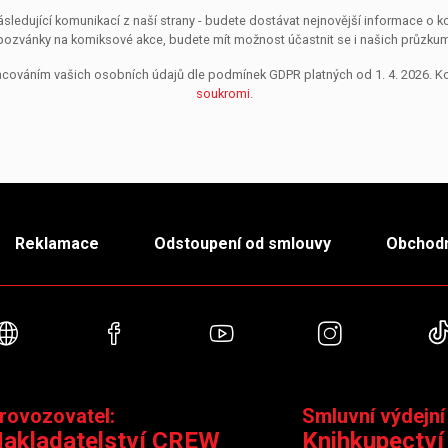
sledující komunikací z naší strany - budete dostávat nejnovější informace o
pozvánky na komiksové akce, budete mít možnost účastnit se i našich průzkumů, 
pracováním vašich osobních údajů dle podmínek GDPR platných od 1. 4. 2026. 
soukromi
.
Reklamace
Odstoupení od smlouvy
Obchodn
Webové stránky
Facebook
YouTube
Instagra
rovozovatel:
Smluvní výdejní
akladatelství CREW
Knihkupectví