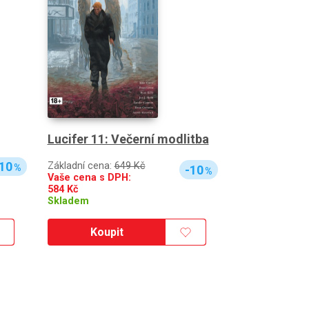
Lucifer 11: Večerní modlitba
10
Základní cena:
649 Kč
%
-10
%
Vaše cena s DPH:
584
Kč
Skladem
Koupit