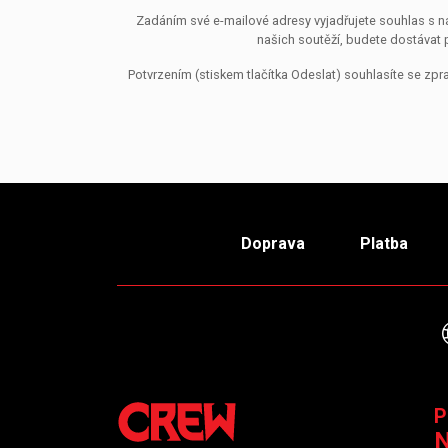
Zadáním své e-mailové adresy vyjadřujete souhlas s ná
našich soutěží, budete dostávat 
Potvrzením (stiskem tlačítka Odeslat) souhlasíte se z
Doprava
Platba
P
N