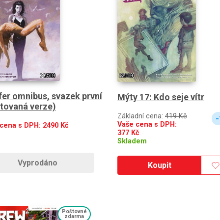
fer omnibus, svazek první
Mýty 17: Kdo seje vítr
itovaná verze)
Základní cena:
419 Kč
-
Vaše cena s DPH:
 cena s DPH:
2490
Kč
377
Kč
Skladem
Vyprodáno
Koupit
Poštovné
zdarma