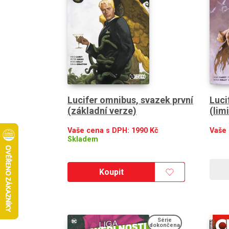
Lucifer omnibus, svazek první
Luci
(základní verze)
(lim
Vaše cena s DPH:
1990
Kč
Vaše
Skladem
Koupit
Série
dokončena