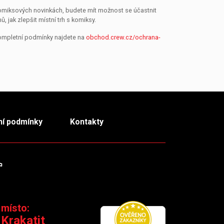
 komiksových novinkách, budete mít možnost se účastnit
jak zlepšit místní trh s komiksy.
Kompletní podmínky najdete na
obchod.crew.cz/ochrana-
í podmínky
Kontakty
m
TikTok
 místo:
 Krakatit