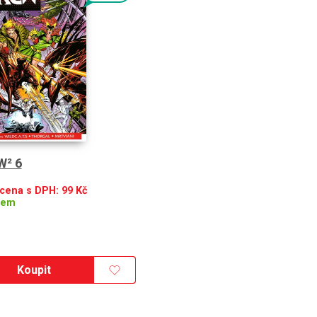
W² 6
 cena s DPH:
99
Kč
dem
Koupit