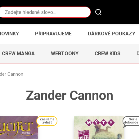
Vyhledávání
NOVINKY
PŘIPRAVUJEME
DÁRKOVÉ POUKAZY
CREW MANGA
WEBTOONY
CREW KIDS
der Cannon
Zander Cannon
Zasíláme
Série
zvlášť
dokonče